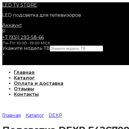
Перейти
LED
TV STORE
к
LED подсветка для телевизоров
содержанию
Аккаунт
0
+7 (931) 293-58-66
Пн-Пт: 10:00 - 19:00 МСК
Укажите модель ТВ
×
Главная
Каталог
Оплата и доставка
Отзывы
Контакты
Главная
Каталог
DEXP