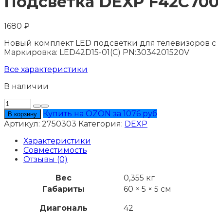
Подсветка DEXP F42C70
1680
₽
Новый комплект LED подсветки для телевизоров с 
Маркировка: LED42D15-01(C) PN:3034201520V
Все характеристики
В наличии
Количество
товара
Купить на OZON за 1076 руб
В корзину
Подсветка
Артикул:
2750303
Категория:
DEXP
DEXP
F42C7000E
Характеристики
Совместимость
Отзывы (0)
Вес
0,355 кг
Габариты
60 × 5 × 5 см
Диагональ
42