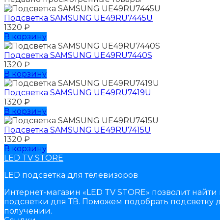
Подсветка SAMSUNG UЕ49RU7445U
1320
₽
В корзину
Подсветка SAMSUNG UЕ49RU7440S
1320
₽
В корзину
Подсветка SAMSUNG UЕ49RU7419U
1320
₽
В корзину
Подсветка SAMSUNG UЕ49RU7415U
1320
₽
В корзину
LED TV STORE
LED подсветка для телевизоров
Интернет-магазин «LED TV STORE» позволит найти 
подсветки для ТВ. Поможем подобрать подсветку д
получении.