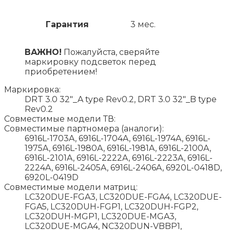
Гарантия
3 мес.
ВАЖНО!
Пожалуйста, сверяйте
маркировку подсветок перед
приобретением!
Маркировка:
DRT 3.0 32"_A type Rev0.2, DRT 3.0 32"_B type
Rev0.2
Совместимые модели ТВ:
Совместимые партномера (аналоги):
6916L-1703A, 6916L-1704A, 6916L-1974A, 6916L-
1975A, 6916L-1980A, 6916L-1981A, 6916L-2100A,
6916L-2101A, 6916L-2222A, 6916L-2223A, 6916L-
2224A, 6916L-2405A, 6916L-2406A, 6920L-0418D,
6920L-0419D
Совместимые модели матриц:
LC320DUE-FGA3, LC320DUE-FGA4, LC320DUE-
FGA5, LC320DUH-FGP1, LC320DUH-FGP2,
LC320DUH-MGP1, LC320DUE-MGA3,
LC320DUE-MGA4, NC320DUN-VBBP1,