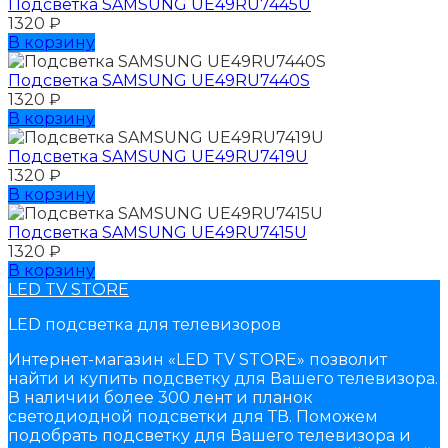
Подсветка SAMSUNG UЕ49RU7445U
1320
₽
В корзину
Подсветка SAMSUNG UЕ49RU7440S
1320
₽
В корзину
Подсветка SAMSUNG UЕ49RU7419U
1320
₽
В корзину
Подсветка SAMSUNG UЕ49RU7415U
1320
₽
В корзину
LED TV STORE
LED подсветка для телевизоров
Интернет-магазин «LED TV STORE» позволит
найти и купить подсветку для Вашего телевизора.
В наличии более 300 лент и планок
светодиодной подсветки для ТВ. Поможем
подобрать подсветку для Вашего телевизора и