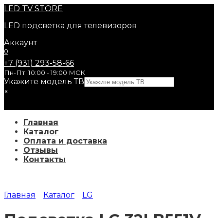
Перейти
LED
TV STORE
к
LED подсветка для телевизоров
содержанию
Аккаунт
0
+7 (931) 293-58-66
Пн-Пт: 10:00 - 19:00 МСК
Укажите модель ТВ
×
Главная
Каталог
Оплата и доставка
Отзывы
Контакты
Главная
Каталог
LG