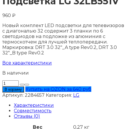
Подсветка LG 32LB551V
960
₽
Новый комплект LED подсветки для телевизоров
с диагональю 32 содержит 3 планки по 6
светодиодов на подложке из алюминия с
термоскотчем для лучшей теплопередачи.
Маркировка: DRT 3.0 32"_A type Rev0.2, DRT 3.0
32"_B type Rev0.2
Все характеристики
В наличии
Количество
товара
Купить на OZON за 640 руб
В корзину
Подсветка
Артикул:
2284657
Категория:
LG
LG
32LB551V
Характеристики
Совместимость
Отзывы (0)
Вес
0,27 кг