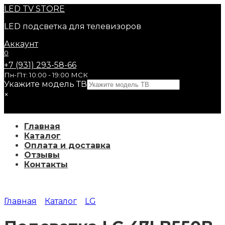
Перейти
LED
TV STORE
к
LED подсветка для телевизоров
содержанию
Аккаунт
0
+7 (931) 293-58-66
Пн-Пт: 10:00 - 19:00 МСК
Укажите модель ТВ
×
Главная
Каталог
Оплата и доставка
Отзывы
Контакты
Главная
Каталог
LG