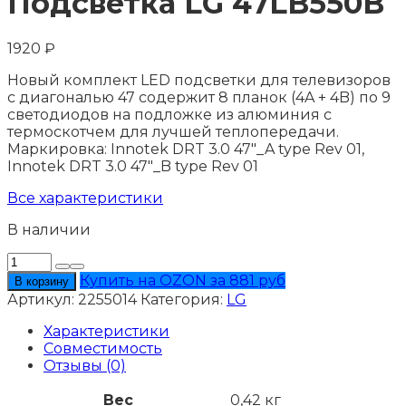
Подсветка LG 47LB550B
1920
₽
Новый комплект LED подсветки для телевизоров
с диагональю 47 содержит 8 планок (4A + 4B) по 9
светодиодов на подложке из алюминия с
термоскотчем для лучшей теплопередачи.
Маркировка: Innotek DRT 3.0 47"_A type Rev 01,
Innotek DRT 3.0 47"_B type Rev 01
Все характеристики
В наличии
Количество
товара
Купить на OZON за 881 руб
В корзину
Подсветка
Артикул:
2255014
Категория:
LG
LG
47LB550B
Характеристики
Совместимость
Отзывы (0)
Вес
0,42 кг