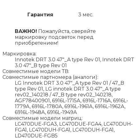
Гарантия
3 мес.
ВАЖНО!
Пожалуйста, сверяйте
маркировку подсветок перед
приобретением!
Маркировка:
Innotek DRT 3.0 47"_A type Rev 01, Innotek DRT
3.0 47"_B type Rev 01
Совместимые модели ТВ:
Совместимые партномера (аналоги):
LG Innotek DRT 3.0 47"_A type Rev 01 / 47_B
type Rev 01, LG innotek DRT 3.0 47"_A type
rev02_140218 / 47_B type rev02_140218,
AGF78400901, 6916L-1715A, 6916L-1716A, 6916L-
1779A, 6916L-1780A, 6916L-1961A, 6916L-1962A,
6916L-1948A, 6916L-1949A
Совместимые модели матриц:
LC470DUE-FGA3, LC470DUE-FGA4, LC470DUH-
FGA1, LC470DUH-FGA1, LC470DUH-FGA1,
LD470DUE-FGB5