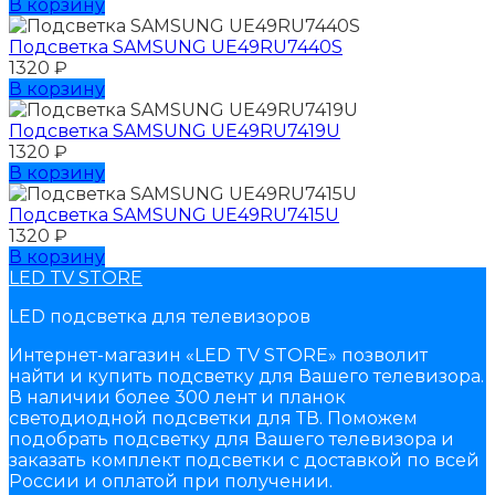
В корзину
Подсветка SAMSUNG UЕ49RU7440S
1320
₽
В корзину
Подсветка SAMSUNG UЕ49RU7419U
1320
₽
В корзину
Подсветка SAMSUNG UЕ49RU7415U
1320
₽
В корзину
LED TV STORE
LED подсветка для телевизоров
Интернет-магазин «LED TV STORE» позволит
найти и купить подсветку для Вашего телевизора.
В наличии более 300 лент и планок
светодиодной подсветки для ТВ. Поможем
подобрать подсветку для Вашего телевизора и
заказать комплект подсветки с доставкой по всей
России и оплатой при получении.