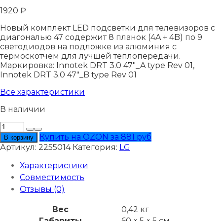
1920
₽
Новый комплект LED подсветки для телевизоров с
диагональю 47 содержит 8 планок (4A + 4B) по 9
светодиодов на подложке из алюминия с
термоскотчем для лучшей теплопередачи.
Маркировка: Innotek DRT 3.0 47"_A type Rev 01,
Innotek DRT 3.0 47"_B type Rev 01
Все характеристики
В наличии
Количество
товара
Купить на OZON за 881 руб
В корзину
Подсветка
Артикул:
2255014
Категория:
LG
LG
47LF580V
Характеристики
Совместимость
Отзывы (0)
Вес
0,42 кг
Габариты
60 × 5 × 5 см