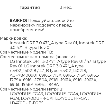
Гарантия
3 мес.
ВАЖНО!
Пожалуйста, сверяйте
маркировку подсветок перед
приобретением!
Маркировка:
Innotek DRT 3.0 47"_A type Rev 01, Innotek DRT
3.0 47"_B type Rev 01
Совместимые модели ТВ:
Совместимые партномера (аналоги):
LG Innotek DRT 3.0 47"_A type Rev 01 / 47_B type
Rev 01, LG innotek DRT 3.0 47"_A type
rev02_140218 / 47_B type rev02_140218,
AGF78400901, 6916L-1715A, 6916L-1716A, 6916L-
1779A, 6916L-1780A, 6916L-1961A, 6916L-1962A,
6916L-1948A, 6916L-1949A
Совместимые модели матриц:
LC470DUE-FGA3, LC470DUE-FGA4, LC470DUH-
FGA1, LC470DUH-FGA1, LC470DUH-FGA1,
LD470DUE-FGB5