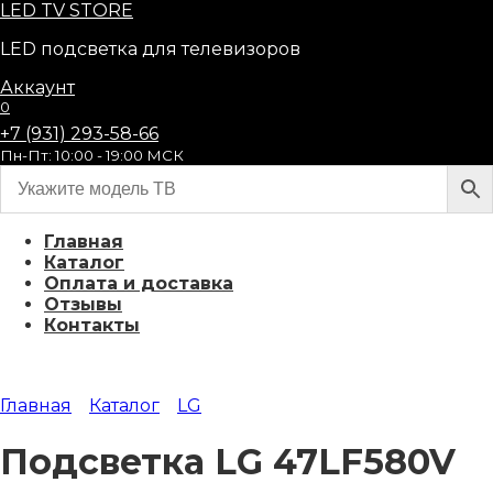
Перейти
LED
TV STORE
к
LED подсветка для телевизоров
содержанию
Аккаунт
0
+7 (931) 293-58-66
Пн-Пт: 10:00 - 19:00 МСК
Главная
Каталог
Оплата и доставка
Отзывы
Контакты
Главная
Каталог
LG
Подсветка LG 47LF580V