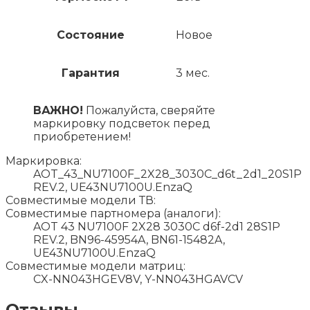
Состояние
Новое
Гарантия
3 мес.
ВАЖНО!
Пожалуйста, сверяйте
маркировку подсветок перед
приобретением!
Маркировка:
AOT_43_NU7100F_2X28_3030C_d6t_2d1_20S1P
REV.2, UE43NU7100U.EnzaQ
Совместимые модели ТВ:
Совместимые партномера (аналоги):
AOT 43 NU7100F 2X28 3030C d6f-2d1 28S1P
REV.2, BN96-45954A, BN61-15482A,
UE43NU7100U.EnzaQ
Совместимые модели матриц:
CX-NN043HGEV8V, Y-NN043HGAVCV
Отзывы