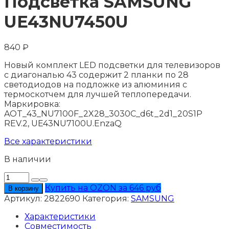
Подсветка SAMSUNG
UE43NU7450U
840
₽
Новый комплект LED подсветки для телевизоров
с диагональю 43 содержит 2 планки по 28
светодиодов на подложке из алюминия с
термоскотчем для лучшей теплопередачи.
Маркировка:
AOT_43_NU7100F_2X28_3030C_d6t_2d1_20S1P
REV.2, UE43NU7100U.EnzaQ
Все характеристики
В наличии
Количество
товара
Купить на OZON за 646 руб
В корзину
Подсветка
Артикул:
2822690
Категория:
SAMSUNG
SAMSUNG
UE43NU7450U
Характеристики
Совместимость