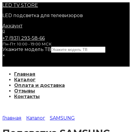
Перейти
LED
TV STORE
к
LED подсветка для телевизоров
содержанию
Аккаунт
0
+7 (931) 293-58-66
Пн-Пт: 10:00 - 19:00 МСК
Укажите модель ТВ
×
Главная
Каталог
Оплата и доставка
Отзывы
Контакты
Главная
Каталог
SAMSUNG