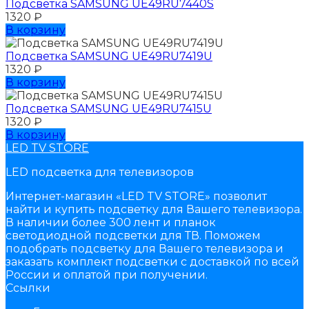
Подсветка SAMSUNG UЕ49RU7440S
1320
₽
В корзину
Подсветка SAMSUNG UЕ49RU7419U
1320
₽
В корзину
Подсветка SAMSUNG UЕ49RU7415U
1320
₽
В корзину
LED TV STORE
LED подсветка для телевизоров
Интернет-магазин «LED TV STORE» позволит
найти и купить подсветку для Вашего телевизора.
В наличии более 300 лент и планок
светодиодной подсветки для ТВ. Поможем
подобрать подсветку для Вашего телевизора и
заказать комплект подсветки с доставкой по всей
России и оплатой при получении.
Ссылки