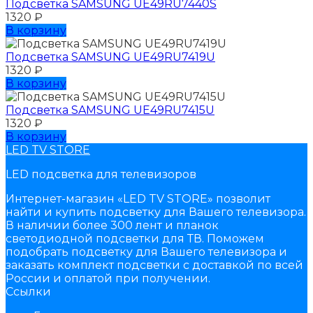
Подсветка SAMSUNG UЕ49RU7440S
1320
₽
В корзину
Подсветка SAMSUNG UЕ49RU7419U
1320
₽
В корзину
Подсветка SAMSUNG UЕ49RU7415U
1320
₽
В корзину
LED TV STORE
LED подсветка для телевизоров
Интернет-магазин «LED TV STORE» позволит
найти и купить подсветку для Вашего телевизора.
В наличии более 300 лент и планок
светодиодной подсветки для ТВ. Поможем
подобрать подсветку для Вашего телевизора и
заказать комплект подсветки с доставкой по всей
России и оплатой при получении.
Ссылки