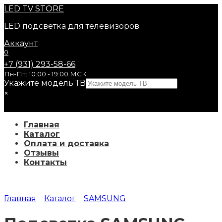
Перейти
LED
TV STORE
к
LED подсветка для телевизоров
содержанию
Аккаунт
0
+7 (931) 293-58-66
Пн-Пт: 10:00 - 19:00 МСК
Укажите модель ТВ
×
Главная
Каталог
Оплата и доставка
Отзывы
Контакты
Главная
Каталог
SAMSUNG