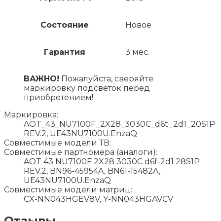
Состояние
Новое
Гарантия
3 мес.
ВАЖНО!
Пожалуйста, сверяйте
маркировку подсветок перед
приобретением!
Маркировка:
AOT_43_NU7100F_2X28_3030C_d6t_2d1_20S1P
REV.2, UE43NU7100U.EnzaQ
Совместимые модели ТВ:
Совместимые партномера (аналоги):
AOT 43 NU7100F 2X28 3030C d6f-2d1 28S1P
REV.2, BN96-45954A, BN61-15482A,
UE43NU7100U.EnzaQ
Совместимые модели матриц:
CX-NN043HGEV8V, Y-NN043HGAVCV
Отзывы