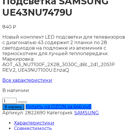
Подсветка SAMSUNG
UE43NU7479U
840
₽
Новый комплект LED подсветки для телевизоров
с диагональю 43 содержит 2 планки по 28
светодиодов на подложке из алюминия с
термоскотчем для лучшей теплопередачи.
Маркировка:
AOT_43_NU7100F_2X28_3030C_d6t_2d1_20S1P
REV.2, UE43NU7100U.EnzaQ
Все характеристики
В наличии
Количество
товара
Купить на OZON за 646 руб
В корзину
Подсветка
Артикул:
2822690
Категория:
SAMSUNG
SAMSUNG
UE43NU7479U
Характеристики
Совместимость