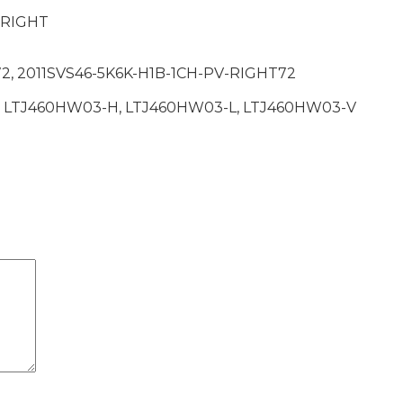
-RIGHT
72, 2011SVS46-5K6K-H1B-1CH-PV-RIGHT72
, LTJ460HW03-H, LTJ460HW03-L, LTJ460HW03-V