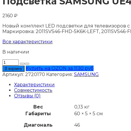
Подсветка SAMSUNG UE
2160
₽
Новый комплект LED подсветки для телевизоров с 
Маркировка: 2011SVS46-FHD-5K6K-LEFT, 2011SVS46-
Все характеристики
В наличии
Количество
товара
Купить на OZON за 1130 руб
В корзину
Подсветка
Артикул:
2720170
Категория:
SAMSUNG
SAMSUNG
UE46D6540US
Характеристики
Совместимость
Отзывы (0)
Вес
0,13 кг
Габариты
60 × 5 × 5 см
Диагональ
46