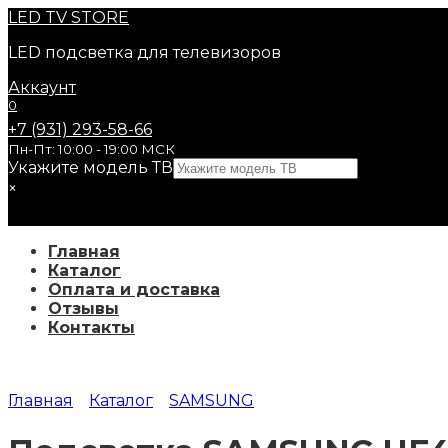
Перейти
LED
TV STORE
к
LED подсветка для телевизоров
содержанию
Аккаунт
0
+7 (931) 293-58-66
Пн-Пт: 10:00 - 19:00 МСК
Укажите модель ТВ
×
Главная
Каталог
Оплата и доставка
Отзывы
Контакты
Главная
Каталог
SAMSUNG