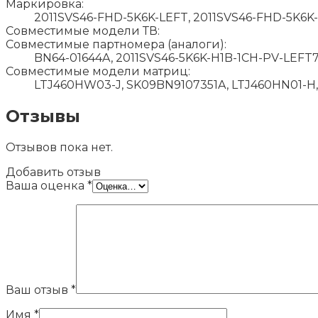
Маркировка:
2011SVS46-FHD-5K6K-LEFT, 2011SVS46-FHD-5K6K
Совместимые модели ТВ:
Совместимые партномера (аналоги):
BN64-01644A, 2011SVS46-5K6K-H1B-1CH-PV-LEFT
Совместимые модели матриц:
LTJ460HW03-J, SK09BN9107351A, LTJ460HN01-H
Отзывы
Отзывов пока нет.
Добавить отзыв
Ваша оценка
*
Ваш отзыв
*
Имя
*