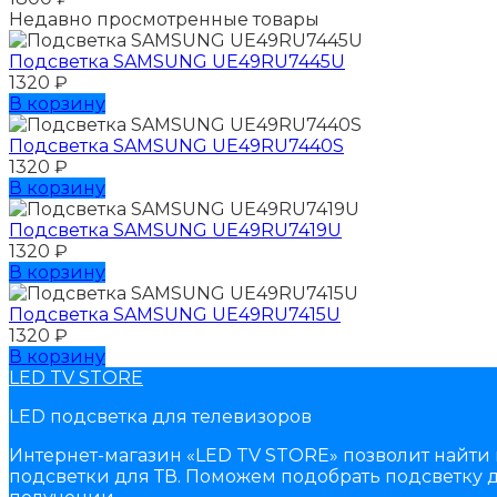
Недавно просмотренные товары
Подсветка SAMSUNG UЕ49RU7445U
1320
₽
В корзину
Подсветка SAMSUNG UЕ49RU7440S
1320
₽
В корзину
Подсветка SAMSUNG UЕ49RU7419U
1320
₽
В корзину
Подсветка SAMSUNG UЕ49RU7415U
1320
₽
В корзину
LED TV STORE
LED подсветка для телевизоров
Интернет-магазин «LED TV STORE» позволит найти 
подсветки для ТВ. Поможем подобрать подсветку д