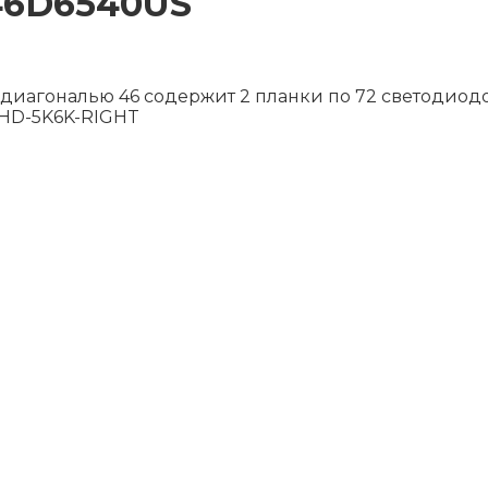
46D6540US
диагональю 46 содержит 2 планки по 72 светодиод
FHD-5K6K-RIGHT