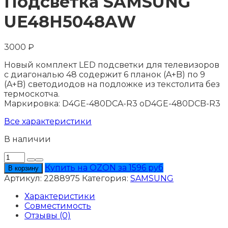
Подсветка SAMSUNG
UE48H5048AW
3000
₽
Новый комплект LED подсветки для телевизоров
с диагональю 48 содержит 6 планок (A+B) по 9
(A+B) светодиодов на подложке из текстолита без
термоскотча.
Маркировка: D4GE-480DCA-R3 oD4GE-480DCB-R3
Все характеристики
В наличии
Количество
товара
Купить на OZON за 1596 руб
В корзину
Подсветка
Артикул:
2288975
Категория:
SAMSUNG
SAMSUNG
UE48H5048AW
Характеристики
Совместимость
Отзывы (0)