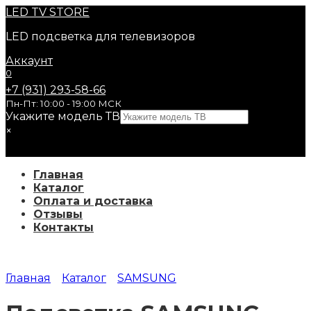
Перейти
LED
TV STORE
к
LED подсветка для телевизоров
содержанию
Аккаунт
0
+7 (931) 293-58-66
Пн-Пт: 10:00 - 19:00 МСК
Укажите модель ТВ
×
Главная
Каталог
Оплата и доставка
Отзывы
Контакты
Главная
Каталог
SAMSUNG