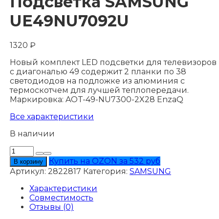
Подсветка SAMSUNG
UЕ49NU7092U
1320
₽
Новый комплект LED подсветки для телевизоров
с диагональю 49 содержит 2 планки по 38
светодиодов на подложке из алюминия с
термоскотчем для лучшей теплопередачи.
Маркировка: AOT-49-NU7300-2X28 EnzaQ
Все характеристики
В наличии
Количество
товара
Купить на OZON за 532 руб
В корзину
Подсветка
Артикул:
2822817
Категория:
SAMSUNG
SAMSUNG
UЕ49NU7092U
Характеристики
Совместимость
Отзывы (0)