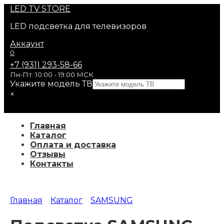
Перейти
LED
TV STORE
к
LED подсветка для телевизоров
содержанию
Аккаунт
0
+7 (931) 293-58-66
Пн-Пт: 10:00 - 19:00 МСК
Укажите модель ТВ
×
Главная
Каталог
Оплата и доставка
Отзывы
Контакты
Главная
Каталог
SAMSUNG