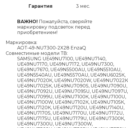
Гарантия
3 мес.
ВАЖНО!
Пожалуйста, сверяйте
маркировку подсветок перед
приобретением!
Маркировка:
AOT-49-NU7300-2X28 EnzaQ
Совместимые модели ТВ:
SAMSUNG UE49NU7100, UE49NU7140,
UE49NU7170, UE49NU7172, UE49NU7300,
UE49NU7670, UЕ49N5500АU, UЕ49N5510АU,
UЕ49N5540АU, UЕ49N5570АU, UЕ49NU6025К,
UЕ49NU7020К, UЕ49NU7020W, UЕ49NU7022К
UЕ49NU7025К, UЕ49NU7090S, UЕ49NU7090U,
UЕ49NU7092U, UЕ49NU7095U, UЕ49NU7097U,
UЕ49NU7099U, UЕ49NU7100К, UЕ49NU7100U,
UЕ49NU7100W, UЕ49NU7102К, UЕ49NU7105К,
UЕ49NU7120К, UЕ49NU7120U, UЕ49NU7140U,
UЕ49NU7170S, UЕ49NU7170U, UЕ49NU7172U,
UЕ49NU7175U, UЕ49NU7179U, UЕ49NU7300К,
UЕ49NU7300U, UЕ49NU7300W,