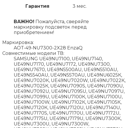
Гарантия
3 мес.
ВАЖНО!
Пожалуйста, сверяйте
маркировку подсветок перед
приобретением!
Маркировка:
AOT-49-NU7300-2X28 EnzaQ
Совместимые модели ТВ:
SAMSUNG UE49NU7100, UE49NU7140,
UE49NU7170, UE49NU7172, UE49NU7300,
UE49NU7670, UЕ49N5500АU, UЕ49N5510АU,
UЕ49N5540АU, UЕ49N5570АU, UЕ49NU6025К,
UЕ49NU7020К, UЕ49NU7020W, UЕ49NU7022К,
UЕ49NU7025К, UЕ49NU7090S, UЕ49NU7090U,
UЕ49NU7092U, UЕ49NU7095U, UЕ49NU7097U,
UЕ49NU7099U, UЕ49NU7100К, UЕ49NU7100U,
UЕ49NU7100W, UЕ49NU7102К, UЕ49NU7105К,
UЕ49NU7120К, UЕ49NU7120U, UЕ49NU7140U,
UЕ49NU7170S, UЕ49NU7170U, UЕ49NU7172U,
UЕ49NU7175U, UЕ49NU7179U, UЕ49NU7300К,
UЕ49NU7300U, UЕ49NU7300W,