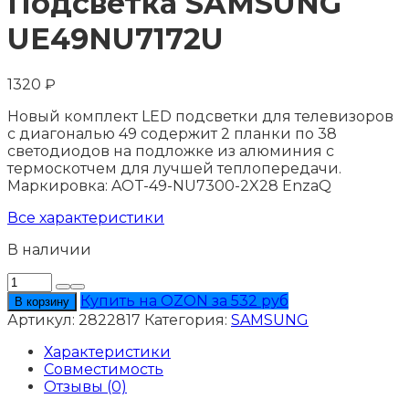
Подсветка SAMSUNG
UЕ49NU7172U
1320
₽
Новый комплект LED подсветки для телевизоров
с диагональю 49 содержит 2 планки по 38
светодиодов на подложке из алюминия с
термоскотчем для лучшей теплопередачи.
Маркировка: AOT-49-NU7300-2X28 EnzaQ
Все характеристики
В наличии
Количество
товара
Купить на OZON за 532 руб
В корзину
Подсветка
Артикул:
2822817
Категория:
SAMSUNG
SAMSUNG
UЕ49NU7172U
Характеристики
Совместимость
Отзывы (0)