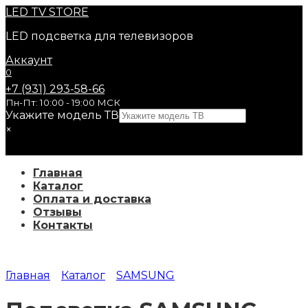
Перейти
LED
TV STORE
к
LED подсветка для телевизоров
содержанию
Аккаунт
0
+7 (931) 293-58-66
Пн-Пт: 10:00 - 19:00 МСК
Укажите модель ТВ
×
Главная
Каталог
Оплата и доставка
Отзывы
Контакты
Главная
Каталог
SAMSUNG