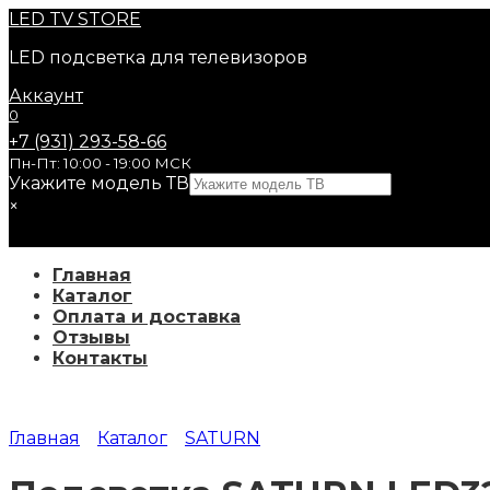
Перейти
LED
TV STORE
к
LED подсветка для телевизоров
содержанию
Аккаунт
0
+7 (931) 293-58-66
Пн-Пт: 10:00 - 19:00 МСК
Укажите модель ТВ
×
Главная
Каталог
Оплата и доставка
Отзывы
Контакты
Главная
Каталог
SATURN