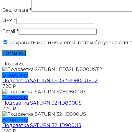
Ваш отзыв
*
Имя
*
Email
*
Сохранить моё имя и email в этом браузере для
Похожие
В корзину
Подсветка SATURN LED32HD800UST2
720
₽
В корзину
Подсветка SATURN 32HD800US
720
₽
В корзину
Подсветка SATURN 32HD900US
720
₽