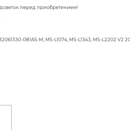
дсветок перед приобретением!
V
61330-081AS-M, MS-L1074, MS-L1343, MS-L2202 V2 20