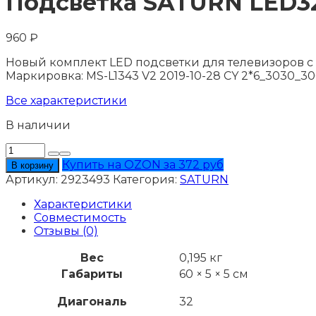
Подсветка SATURN LED
960
₽
Новый комплект LED подсветки для телевизоров с 
Маркировка: MS-L1343 V2 2019-10-28 CY 2*6_3030_
Все характеристики
В наличии
Количество
товара
Купить на OZON за 372 руб
В корзину
Подсветка
Артикул:
2923493
Категория:
SATURN
SATURN
LED32HD500U
Характеристики
Совместимость
Отзывы (0)
Вес
0,195 кг
Габариты
60 × 5 × 5 см
Диагональ
32