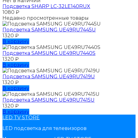
Нет в наличии
Подсветка SHARP LC-32LE140RUX
1080
₽
Недавно просмотренные товары
Подсветка SAMSUNG UЕ49RU7445U
1320
₽
В корзину
Подсветка SAMSUNG UЕ49RU7440S
1320
₽
В корзину
Подсветка SAMSUNG UЕ49RU7419U
1320
₽
В корзину
Подсветка SAMSUNG UЕ49RU7415U
1320
₽
В корзину
LED TV STORE
LED подсветка для телевизоров