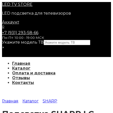
Перейти
LED
TV STORE
к
LED подсветка для телевизоров
содержанию
Аккаунт
0
+7 (931) 293-58-66
Пн-Пт: 10:00 - 19:00 МСК
Укажите модель ТВ
×
Главная
Каталог
Оплата и доставка
Отзывы
Контакты
Главная
Каталог
SHARP