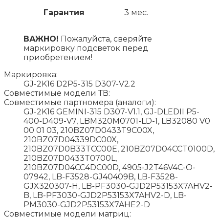
Гарантия
3 мес.
ВАЖНО!
Пожалуйста, сверяйте
маркировку подсветок перед
приобретением!
Маркировка:
GJ-2K16 D2P5-315 D307-V2.2
Совместимые модели ТВ:
Совместимые партномера (аналоги):
GJ-2K16 GEMINI-315 D307-V1.1, GJ-DLEDII P5-
400-D409-V7, LBM320M0701-LD-1, LB32080 V0
00 01 03, 210BZ07D0433T9C00X,
210BZ07D04339DC00X,
210BZ07D0B33TCC00E, 210BZ07D04CCT0100D,
210BZ07D0433T0700L,
210BZ07D04CC4DC00D, 4905-J2T46V4C-O-
07942, LB-F3528-GJ40409B, LB-F3528-
GJX320307-H, LB-PF3030-GJD2P53153X7AHV2-
B, LB-PF3030-GJD2P53153X7AHV2-D, LB-
PM3030-GJD2P53153X7AHE2-D
Совместимые модели матриц: