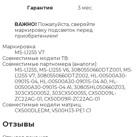
Гарантия
3 мес.
ВАЖНО!
Пожалуйста, сверяйте
маркировку подсветок перед
приобретением!
Маркировка:
MS-L1255 V7
Совместимые модели ТВ:
Совместимые партномера (аналоги):
MS-L1255, MS-L1255 V6, 3080550660DTZ001, MS-
L1255 V7, 3080550660DTZ002, HL-00500A30-
0901S-04, HL-00500A30-0901S-04 A0, HL-
00500A30-0901S-04 A1, 30805HL050660Z03,
303CX500052, 303CX500055, CX50D09L-
ZC22AG-01, CX50D09R-ZC22AG-01
Совместимые модели матриц:
CX500DLEDM, V500HJ3-PE1 C1
Отзывы