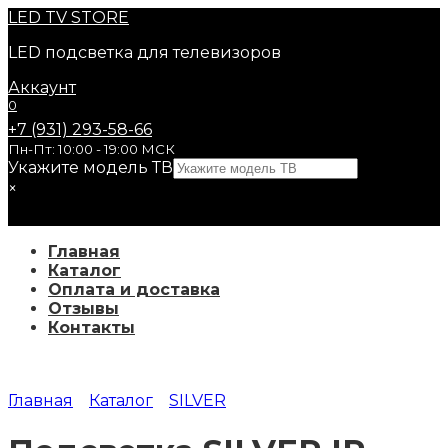
Перейти
LED
TV STORE
к
LED подсветка для телевизоров
содержанию
Аккаунт
0
+7 (931) 293-58-66
Пн-Пт: 10:00 - 19:00 МСК
Укажите модель ТВ
×
Главная
Каталог
Оплата и доставка
Отзывы
Контакты
Главная
Каталог
SILVER