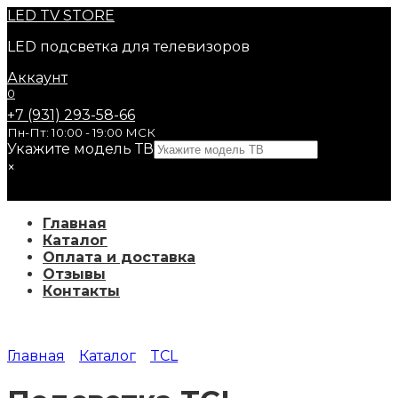
Перейти
LED
TV STORE
к
LED подсветка для телевизоров
содержанию
Аккаунт
0
+7 (931) 293-58-66
Пн-Пт: 10:00 - 19:00 МСК
Укажите модель ТВ
×
Главная
Каталог
Оплата и доставка
Отзывы
Контакты
Главная
Каталог
TCL