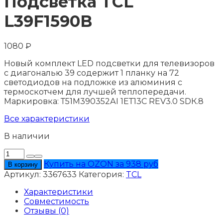
Подсветка TCL
L39F1590B
1080
₽
Новый комплект LED подсветки для телевизоров
с диагональю 39 содержит 1 планку на 72
светодиодов на подложке из алюминия с
термоскотчем для лучшей теплопередачи.
Маркировка: Т51М390352АI 1ЕТ13С RЕV3.0 SDК.8
Все характеристики
В наличии
Количество
товара
Купить на OZON за 938 руб
В корзину
Подсветка
Артикул:
3367633
Категория:
TCL
TCL
L39F1590B
Характеристики
Совместимость
Отзывы (0)