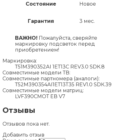
Состояние
Новое
Гарантия
3 мес.
ВАЖНО!
Пожалуйста, сверяйте
маркировку подсветок перед
приобретением!
Маркировка:
Т51М390352АI 1ЕТ13С RЕV3.0 SDК.8
Совместимые модели ТВ:
Совместимые партномера (аналоги):
Т52М390354АI1ЕТ13Т35 RЕV1.0 SDК.39
Совместимые модели матриц:
LVF390СМОТ ЕВ V7
Отзывы
Отзывов пока нет.
Добавить отзыв