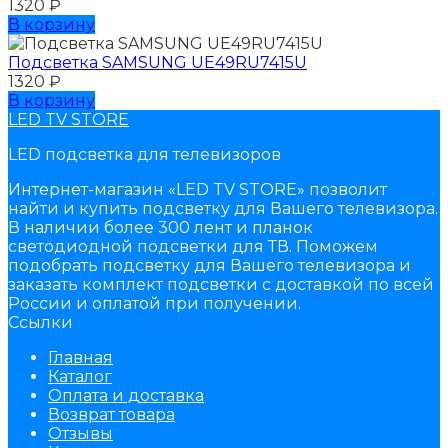
1320
₽
В корзину
Подсветка SAMSUNG UЕ49RU7415U
1320
₽
В корзину
LED TV STORE
LED подсветка для телевизоров
Интернет-магазин «LED TV STORE» позволит
найти и купить подсветку для Вашего телевизора.
В наличии более 300 лент и планок
светодиодной подсветки для ТВ. Поможем
подобрать подсветку для Вашего телевизора и
заказать комплект подсветки с доставкой по всей
России и оплатой при получении.
Ссылки
Главная
Каталог
Оплата и доставка
Возврат товара
Отзывы