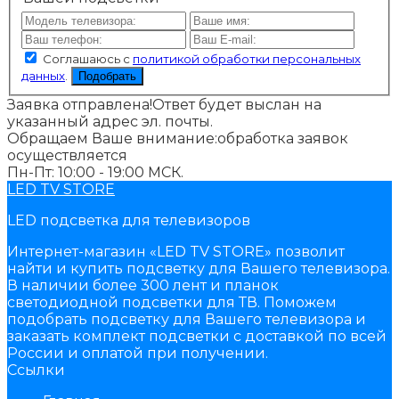
Соглашаюсь с
политикой обработки персональных
данных
.
Подобрать
Заявка отправлена!
Ответ будет выслан на
указанный адрес эл. почты.
Обращаем Ваше внимание:
обработка заявок
осуществляется
Пн-Пт: 10:00 - 19:00 МСК.
LED TV STORE
LED подсветка для телевизоров
Интернет-магазин «LED TV STORE» позволит
найти и купить подсветку для Вашего телевизора.
В наличии более 300 лент и планок
светодиодной подсветки для ТВ. Поможем
подобрать подсветку для Вашего телевизора и
заказать комплект подсветки с доставкой по всей
России и оплатой при получении.
Ссылки