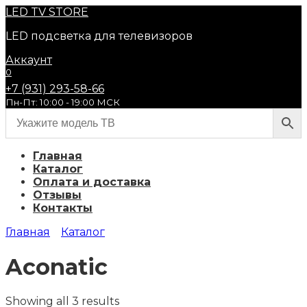
Перейти
LED
TV STORE
к
LED подсветка для телевизоров
содержанию
Аккаунт
0
+7 (931) 293-58-66
Пн-Пт: 10:00 - 19:00 МСК
Главная
Каталог
Оплата и доставка
Отзывы
Контакты
Главная
Каталог
Aconatic
Showing all 3 results