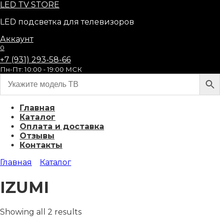
Перейти
LED
TV STORE
к
LED подсветка для телевизоров
содержанию
Аккаунт
0
+7 (931) 293-58-66
Пн-Пт: 10:00 - 19:00 МСК
Главная
Каталог
Оплата и доставка
Отзывы
Контакты
Главная
Каталог
IZUMI
Showing all 2 results