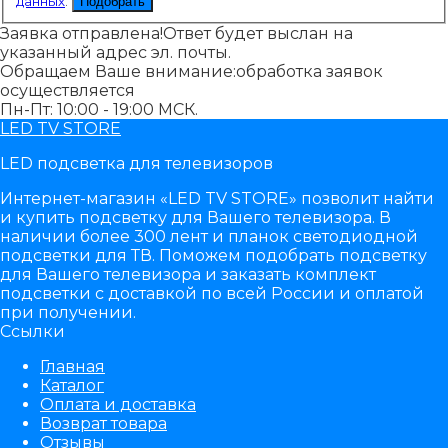
данных
.
Подобрать
Заявка отправлена!
Ответ будет выслан на
указанный адрес эл. почты.
Обращаем Ваше внимание:
обработка заявок
осуществляется
Пн-Пт: 10:00 - 19:00 МСК.
LED TV STORE
LED подсветка для телевизоров
Интернет-магазин «LED TV STORE» позволит найти
и купить подсветку для Вашего телевизора. В
наличии более 300 лент и планок светодиодной
подсветки для ТВ. Поможем подобрать подсветку
для Вашего телевизора и заказать комплект
подсветки с доставкой по всей России и оплатой
при получении.
Ссылки
Главная
Каталог
Оплата и доставка
Возврат товара
Отзывы