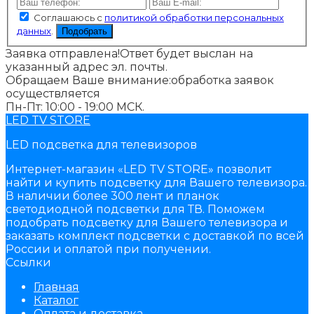
Соглашаюсь с
политикой обработки персональных
данных
.
Подобрать
Заявка отправлена!
Ответ будет выслан на
указанный адрес эл. почты.
Обращаем Ваше внимание:
обработка заявок
осуществляется
Пн-Пт: 10:00 - 19:00 МСК.
LED TV STORE
LED подсветка для телевизоров
Интернет-магазин «LED TV STORE» позволит
найти и купить подсветку для Вашего телевизора.
В наличии более 300 лент и планок
светодиодной подсветки для ТВ. Поможем
подобрать подсветку для Вашего телевизора и
заказать комплект подсветки с доставкой по всей
России и оплатой при получении.
Ссылки
Главная
Каталог
Оплата и доставка