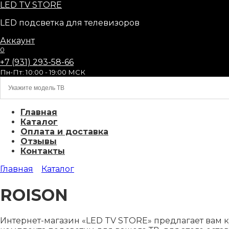
Перейти
LED
TV STORE
к
LED подсветка для телевизоров
содержанию
Аккаунт
0
+7 (931) 293-58-66
Пн-Пт: 10:00 - 19:00 МСК
Главная
Каталог
Оплата и доставка
Отзывы
Контакты
Главная
Каталог
ROISON
Интернет-магазин «LED TV STORE» предлагает вам 