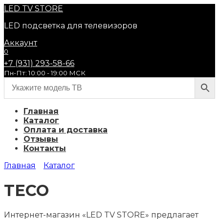
Перейти
LED
TV STORE
к
LED подсветка для телевизоров
содержанию
Аккаунт
0
+7 (931) 293-58-66
Пн-Пт: 10:00 - 19:00 МСК
Главная
Каталог
Оплата и доставка
Отзывы
Контакты
Главная
Каталог
TECO
Интернет-магазин «LED TV STORE» предлагает