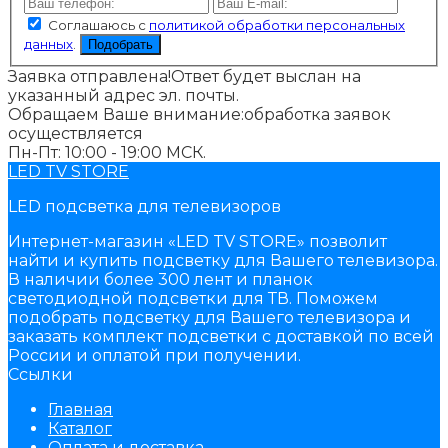
Соглашаюсь с
политикой обработки персональных
данных
.
Подобрать
Заявка отправлена!
Ответ будет выслан на
указанный адрес эл. почты.
Обращаем Ваше внимание:
обработка заявок
осуществляется
Пн-Пт: 10:00 - 19:00 МСК.
LED TV STORE
LED подсветка для телевизоров
Интернет-магазин «LED TV STORE» позволит
найти и купить подсветку для Вашего телевизора.
В наличии более 300 лент и планок
светодиодной подсветки для ТВ. Поможем
подобрать подсветку для Вашего телевизора и
заказать комплект подсветки с доставкой по всей
России и оплатой при получении.
Ссылки
Главная
Каталог
Оплата и доставка