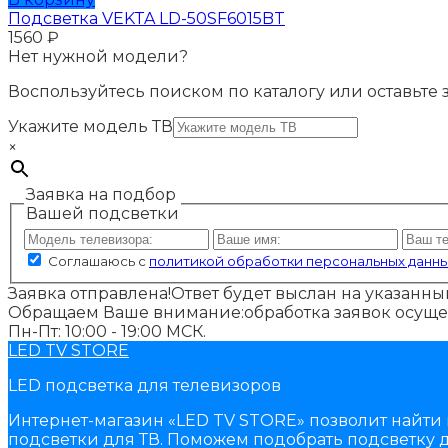
Подсветка VEKTA LD-50SF6015BT
1560
₽
Нет нужной модели?
Воспользуйтесь поиском по каталогу или оставьте
Укажите модель ТВ
×
Заявка на подбор
Вашей подсветки
Соглашаюсь с
политикой обработки персональных данн
Заявка отправлена!
Ответ будет выслан на указанный
Обращаем Ваше внимание:
обработка заявок осуще
Пн-Пт: 10:00 - 19:00 МСК.
LED TV STORE
LED подсветка для телевизоров
Интернет-магазин «LED TV STORE» позволит найти 
подсветки для ТВ. Поможем подобрать подсветку д