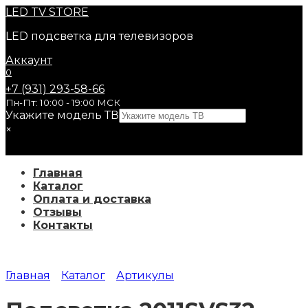
Перейти
LED
TV STORE
к
LED подсветка для телевизоров
содержанию
Аккаунт
0
+7 (931) 293-58-66
Пн-Пт: 10:00 - 19:00 МСК
Укажите модель ТВ
×
Главная
Каталог
Оплата и доставка
Отзывы
Контакты
Главная
Каталог
Артикулы