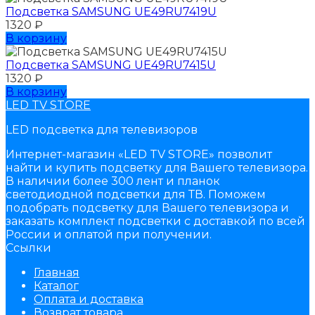
Подсветка SAMSUNG UЕ49RU7419U
1320
₽
В корзину
Подсветка SAMSUNG UЕ49RU7415U
1320
₽
В корзину
LED TV STORE
LED подсветка для телевизоров
Интернет-магазин «LED TV STORE» позволит
найти и купить подсветку для Вашего телевизора.
В наличии более 300 лент и планок
светодиодной подсветки для ТВ. Поможем
подобрать подсветку для Вашего телевизора и
заказать комплект подсветки с доставкой по всей
России и оплатой при получении.
Ссылки
Главная
Каталог
Оплата и доставка
Возврат товара