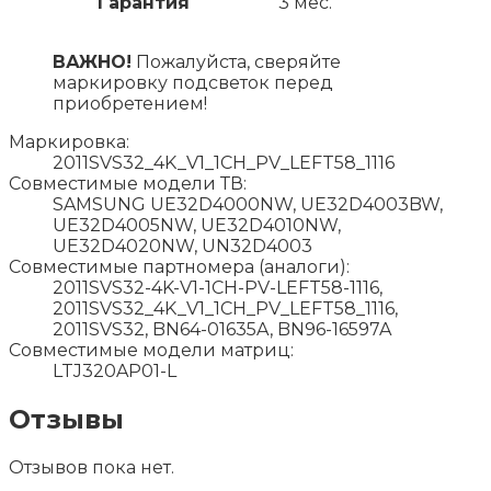
Гарантия
3 мес.
ВАЖНО!
Пожалуйста, сверяйте
маркировку подсветок перед
приобретением!
Маркировка:
2011SVS32_4K_V1_1CH_PV_LEFT58_1116
Совместимые модели ТВ:
SAMSUNG UE32D4000NW, UE32D4003BW,
UE32D4005NW, UE32D4010NW,
UE32D4020NW, UN32D4003
Совместимые партномера (аналоги):
2011SVS32-4K-V1-1CH-PV-LEFT58-1116,
2011SVS32_4K_V1_1CH_PV_LEFT58_1116,
2011SVS32, BN64-01635A, BN96-16597A
Совместимые модели матриц:
LTJ320AP01-L
Отзывы
Отзывов пока нет.