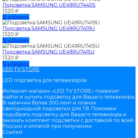
Подсветка SAMSUNG UЕ49RU7440S
1320
₽
В корзину
Подсветка SAMSUNG UЕ49RU7419U
1320
₽
В корзину
Подсветка SAMSUNG UЕ49RU7415U
1320
₽
В корзину
LED TV STORE
LED подсветка для телевизоров
Интернет-магазин «LED TV STORE» позволит
найти и купить подсветку для Вашего телевизора.
В наличии более 300 лент и планок
светодиодной подсветки для ТВ. Поможем
подобрать подсветку для Вашего телевизора и
заказать комплект подсветки с доставкой по всей
России и оплатой при получении.
Ссылки