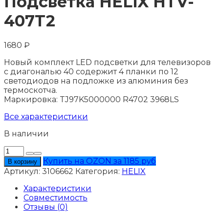
Подсветка HELIX HTV-
407T2
1680
₽
Новый комплект LED подсветки для телевизоров
с диагональю 40 содержит 4 планки по 12
светодиодов на подложке из алюминия без
термоскотча.
Маркировка: TJ97K5000000 R4702 3968LS
Все характеристики
В наличии
Количество
товара
Купить на OZON за 1185 руб
В корзину
Подсветка
Артикул:
3106662
Категория:
HELIX
HELIX
HTV-
Характеристики
407T2
Совместимость
Отзывы (0)