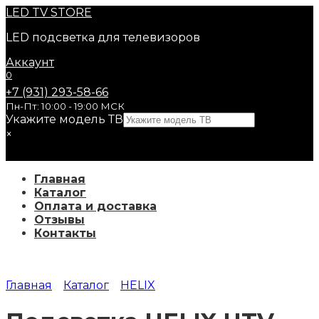
Перейти
LED
TV STORE
к
LED подсветка для телевизоров
содержанию
Аккаунт
0
+7 (931) 293-58-66
Пн-Пт: 10:00 - 19:00 МСК
Укажите модель ТВ
×
Главная
Каталог
Оплата и доставка
Отзывы
Контакты
Главная
Каталог
HELIX