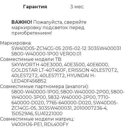
Гарантия
3 мес.
ВАЖНО!
Пожалуйста, сверяйте
маркировку подсветок перед
приобретением!
Маркировка:
SW40D05-ZC14CG-05 2015-02-12 303SW400031
5800-W40000-1P00 VER00.01
Совместимые модели ТВ:
SKYWORTH 40E3000, 40E3500, 40E6000,
GOLDSTAR LT-40T450F, ERISSON 40LES70T2,
40LES72T2, 40LES71T2, HYUNDAI H-
LED40F456BS2
Совместимые партномера (аналоги):
5800-W40000-1P00, 5800-W40000-2P00, 5800-
W40000-3P00, 5832-W40000-2P00, 7710-
640000-D020, 7765-640000-D020, SW40D05-
ZC14CG-05, 303SW400031, 2010007236-4,
150529A6, 5UA1221000
Совместимые модели матриц:
V400HJ6-PE1, RDL400FY