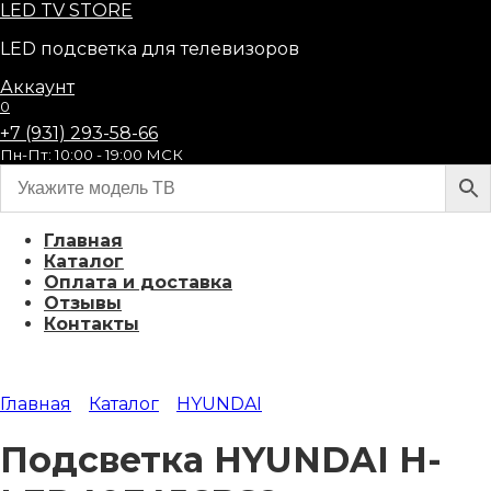
Перейти
LED
TV STORE
к
LED подсветка для телевизоров
содержанию
Аккаунт
0
+7 (931) 293-58-66
Пн-Пт: 10:00 - 19:00 МСК
Главная
Каталог
Оплата и доставка
Отзывы
Контакты
Главная
Каталог
HYUNDAI
Подсветка HYUNDAI H-