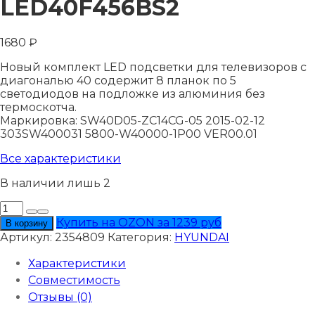
LED40F456BS2
1680
₽
Новый комплект LED подсветки для телевизоров с
диагональю 40 содержит 8 планок по 5
светодиодов на подложке из алюминия без
термоскотча.
Маркировка: SW40D05-ZC14CG-05 2015-02-12
303SW400031 5800-W40000-1P00 VER00.01
Все характеристики
В наличии лишь 2
Количество
товара
Купить на OZON за 1239 руб
В корзину
Подсветка
Артикул:
2354809
Категория:
HYUNDAI
HYUNDAI
H-
Характеристики
LED40F456BS2
Совместимость
Отзывы (0)