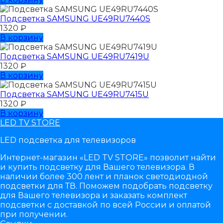
Подсветка SAMSUNG UЕ49RU7440S
1320
₽
В корзину
Подсветка SAMSUNG UЕ49RU7419U
1320
₽
В корзину
Подсветка SAMSUNG UЕ49RU7415U
1320
₽
В корзину
LED TV STORE
LED подсветка для телевизоров
Интернет-магазин «LED TV STORE» позволит найти
и купить подсветку для Вашего телевизора. В
наличии более 300 лент и планок светодиодной
подсветки для ТВ. Поможем подобрать подсветку
для Вашего телевизора и заказать комплект
подсветки с доставкой по всей России и оплатой
при получении.