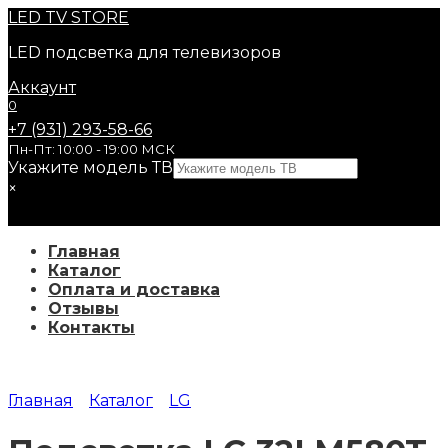
Перейти
LED
TV STORE
к
LED подсветка для телевизоров
содержанию
Аккаунт
0
+7 (931) 293-58-66
Пн-Пт: 10:00 - 19:00 МСК
Укажите модель ТВ
×
Главная
Каталог
Оплата и доставка
Отзывы
Контакты
Главная
Каталог
LG