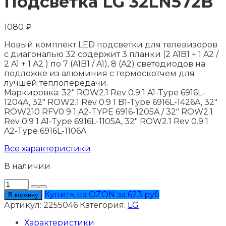
Подсветка LG 32LN572B
1080
₽
Новый комплект LED подсветки для телевизоров
с диагональю 32 содержит 3 планки (2 A1B1 + 1 A2 /
2 A1 + 1 A2 ) по 7 (A1B1 / A1), 8 (A2) светодиодов на
подложке из алюминия с термоскотчем для
лучшей теплопередачи.
Маркировка: 32" ROW2.1 Rev 0.9 1 A1-Type 6916L-
1204A, 32" ROW2.1 Rev 0.9 1 B1-Type 6916L-1426A, 32"
ROW210 RFV0 9 1 A2-TYPE 6916-1205A / 32" ROW2.1
Rev 0.9 1 A1-Type 6916L-1105A, 32" ROW2.1 Rev 0.9 1
A2-Type 6916L-1106A
Все характеристики
В наличии
Количество
товара
Купить на OZON за 623 руб
В корзину
Подсветка
Артикул:
2255046
Категория:
LG
LG
32LN572B
Характеристики