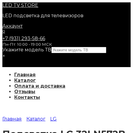
Перейти
LED
TV STORE
к
LED подсветка для телевизоров
содержанию
Аккаунт
0
+7 (931) 293-58-66
Пн-Пт: 10:00 - 19:00 МСК
Укажите модель ТВ
×
Главная
Каталог
Оплата и доставка
Отзывы
Контакты
Главная
Каталог
LG