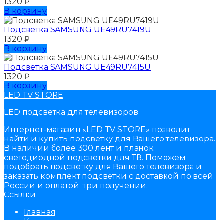
1320
₽
В корзину
Подсветка SAMSUNG UЕ49RU7419U
1320
₽
В корзину
Подсветка SAMSUNG UЕ49RU7415U
1320
₽
В корзину
LED TV STORE
LED подсветка для телевизоров
Интернет-магазин «LED TV STORE» позволит
найти и купить подсветку для Вашего телевизора.
В наличии более 300 лент и планок
светодиодной подсветки для ТВ. Поможем
подобрать подсветку для Вашего телевизора и
заказать комплект подсветки с доставкой по всей
России и оплатой при получении.
Ссылки
Главная