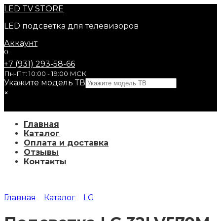
Перейти
LED
TV STORE
к
LED подсветка для телевизоров
содержанию
Аккаунт
0
+7 (931) 293-58-66
Пн-Пт: 10:00 - 19:00 МСК
Укажите модель ТВ
×
Главная
Каталог
Оплата и доставка
Отзывы
Контакты
Главная
Каталог
LG