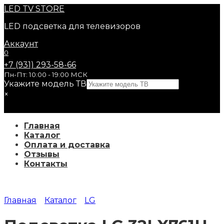
Перейти
LED
TV STORE
к
LED подсветка для телевизоров
содержанию
Аккаунт
0
+7 (931) 293-58-66
Пн-Пт: 10:00 - 19:00 МСК
Укажите модель ТВ
×
Главная
Каталог
Оплата и доставка
Отзывы
Контакты
Главная
Каталог
LG