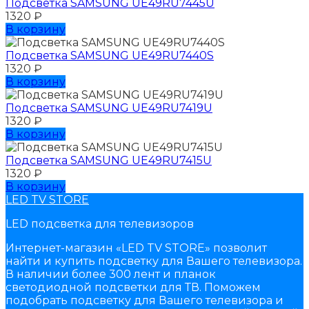
Подсветка SAMSUNG UЕ49RU7445U
1320
₽
В корзину
Подсветка SAMSUNG UЕ49RU7440S
1320
₽
В корзину
Подсветка SAMSUNG UЕ49RU7419U
1320
₽
В корзину
Подсветка SAMSUNG UЕ49RU7415U
1320
₽
В корзину
LED TV STORE
LED подсветка для телевизоров
Интернет-магазин «LED TV STORE» позволит
найти и купить подсветку для Вашего телевизора.
В наличии более 300 лент и планок
светодиодной подсветки для ТВ. Поможем
подобрать подсветку для Вашего телевизора и