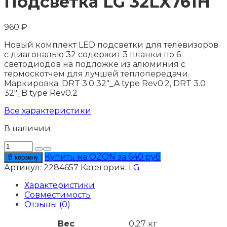
Подсветка LG 32LX761H
960
₽
Новый комплект LED подсветки для телевизоров
с диагональю 32 содержит 3 планки по 6
светодиодов на подложке из алюминия с
термоскотчем для лучшей теплопередачи.
Маркировка: DRT 3.0 32"_A type Rev0.2, DRT 3.0
32"_B type Rev0.2
Все характеристики
В наличии
Количество
товара
Купить на OZON за 640 руб
В корзину
Подсветка
Артикул:
2284657
Категория:
LG
LG
32LX761H
Характеристики
Совместимость
Отзывы (0)
Вес
0,27 кг