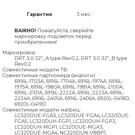
Гарантия
3 мес.
ВАЖНО!
Пожалуйста, сверяйте
маркировку подсветок перед
приобретением!
Маркировка:
DRT 3.0 32"_A type Rev0.2, DRT 3.0 32"_B type
Rev0.2
Совместимые модели ТВ:
Совместимые партномера (аналоги):
6916L-1703A, 6916L-1704A, 6916L-1974A, 6916L-
1975A, 6916L-1980A, 6916L-1981A, 6916L-2100A,
6916L-2101A, 6916L-2222A, 6916L-2223A, 6916L-
2224A, 6916L-2405A, 6916L-2406A, 6920L-0418D,
6920L-0419D
Совместимые модели матриц:
LC320DUE-FGA3, LC320DUE-FGA4, LC320DUE-
FGA5, LC320DUH-FGP1, LC320DUH-FGP2,
LC320DUH-MGP1, LC320DUE-MGA3,
LC320DUE-MGA4, NC320DUN-VBBP1,