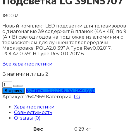
Подсветка LG 39LN5707
1800
₽
Новый комплект LED подсветки для телевизоров
с диагональю 39 содержит 8 планок (4A + 4B) по 9
(A + B) светодиодов на подложке из алюминия с
термоскотчем для лучшей теплопередачи.
Маркировка: POLA2.0 39" A Type Rev0.02017,
POLA2.0 39" B Type Rev 0.0 2017.8
Все характеристики
В наличии лишь 2
Количество
товара
Купить на OZON за 1097 руб
В корзину
Подсветка
Артикул:
2647969
Категория:
LG
LG
39LN5707
Характеристики
Совместимость
Отзывы (0)
Вес
0,29 кг