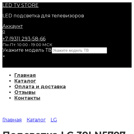
Перейти
LED
TV STORE
к
LED подсветка для телевизоров
содержанию
Аккаунт
0
+7 (931) 293-58-66
Пн-Пт: 10:00 - 19:00 МСК
Укажите модель ТВ
×
Главная
Каталог
Оплата и доставка
Отзывы
Контакты
Главная
Каталог
LG