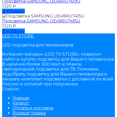
Подсветка SAMSUNG UЕ49RU7419U
1320
₽
В корзину
Подсветка SAMSUNG UЕ49RU7415U
1320
₽
В корзину
LED TV STORE
LED подсветка для телевизоров
Интернет-магазин «LED TV STORE» позволит
найти и купить подсветку для Вашего телевизора.
В наличии более 300 лент и планок
светодиодной подсветки для ТВ. Поможем
подобрать подсветку для Вашего телевизора и
заказать комплект подсветки с доставкой по всей
России и оплатой при получении.
Ссылки
Главная
Каталог
Оплата и доставка
Возврат товара