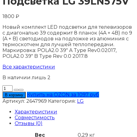
Подсветка LG 39LN575V
1800
₽
Новый комплект LED подсветки для телевизоров
с диагональю 39 содержит 8 планок (4A + 4B) по 9
(A + B) светодиодов на подложке из алюминия с
термоскотчем для лучшей теплопередачи.
Маркировка: POLA2.0 39" A Type Rev0.02017,
POLA2.0 39" B Type Rev 0.0 2017.8
Все характеристики
В наличии лишь 2
Количество
товара
Купить на OZON за 1097 руб
В корзину
Подсветка
Артикул:
2647969
Категория:
LG
LG
39LN575V
Характеристики
Совместимость
Отзывы (0)
Вес
0,29 кг