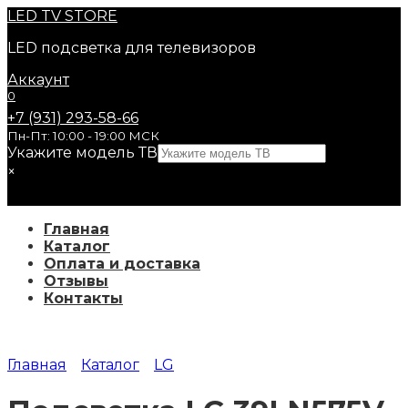
Перейти
LED
TV STORE
к
LED подсветка для телевизоров
содержанию
Аккаунт
0
+7 (931) 293-58-66
Пн-Пт: 10:00 - 19:00 МСК
Укажите модель ТВ
×
Главная
Каталог
Оплата и доставка
Отзывы
Контакты
Главная
Каталог
LG