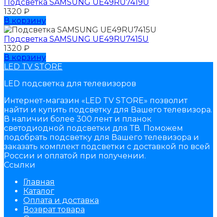
Подсветка SAMSUNG UЕ49RU7419U
1320
₽
В корзину
Подсветка SAMSUNG UЕ49RU7415U
1320
₽
В корзину
LED TV STORE
LED подсветка для телевизоров
Интернет-магазин «LED TV STORE» позволит
найти и купить подсветку для Вашего телевизора.
В наличии более 300 лент и планок
светодиодной подсветки для ТВ. Поможем
подобрать подсветку для Вашего телевизора и
заказать комплект подсветки с доставкой по всей
России и оплатой при получении.
Ссылки
Главная
Каталог
Оплата и доставка
Возврат товара