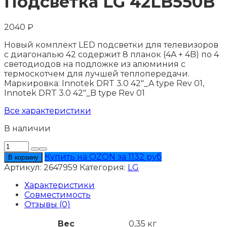
Подсветка LG 42LB550B
2040
₽
Новый комплект LED подсветки для телевизоров
с диагональю 42 содержит 8 планок (4A + 4B) по 4
светодиодов на подложке из алюминия с
термоскотчем для лучшей теплопередачи.
Маркировка: Innotek DRT 3.0 42"_A type Rev 01,
Innotek DRT 3.0 42"_B type Rev 01
Все характеристики
В наличии
Количество
товара
Купить на OZON за 1132 руб
В корзину
Подсветка
Артикул:
2647959
Категория:
LG
LG
42LB550B
Характеристики
Совместимость
Отзывы (0)
Вес
0,35 кг