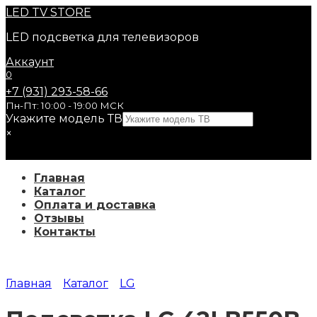
Перейти
LED
TV STORE
к
LED подсветка для телевизоров
содержанию
Аккаунт
0
+7 (931) 293-58-66
Пн-Пт: 10:00 - 19:00 МСК
Укажите модель ТВ
×
Главная
Каталог
Оплата и доставка
Отзывы
Контакты
Главная
Каталог
LG