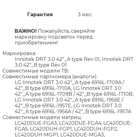
Гарантия
3 мес.
ВАЖНО!
Пожалуйста, сверяйте
маркировку подсветок перед
приобретением!
Маркировка:
Innotek DRT 3.0 42"_A type Rev 01, Innotek DRT
3.0 42"_B type Rev 01
Совместимые модели ТВ:
Совместимые партномера (аналоги):
LG Innotek DRT 3.0 42"_A type 6916L-1709A /
42"_B type 6916L-1710A, LG Innotek DRT 3.0
42"_A type 6916L-1709B / 42"_B type 6916L-1710B,
LG Innotek DRT 3.0 42"_A type 6916L-1956E /
42"_B type 6916L-1957E, LG Innotek DRT 3.0
42"_A type 6916L-1956A / 42"_B type 6916L-1957A
Совместимые модели матриц:
LC420DUE-FGA3, LC420DUE-FGA4, LC420DUE-
FGA5, LC420DUH-FGP1, LC420DUH-FGP2,
LC420DUH-MGP1, LC420DUE-MGA3,