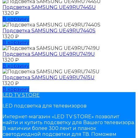
Подсветка SAMSUNG UЕ49RU7445U
1320
₽
В корзину
Подсветка SAMSUNG UЕ49RU7440S
1320
₽
В корзину
Подсветка SAMSUNG UЕ49RU7419U
1320
₽
В корзину
Подсветка SAMSUNG UЕ49RU7415U
1320
₽
В корзину
LED TV STORE
LED подсветка для телевизоров
Интернет-магазин «LED TV STORE» позволит
найти и купить подсветку для Вашего телевизора.
В наличии более 300 лент и планок
светодиодной подсветки для ТВ. Поможем