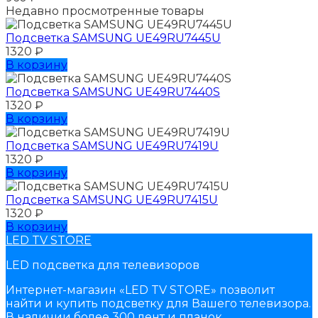
Недавно просмотренные товары
Подсветка SAMSUNG UЕ49RU7445U
1320
₽
В корзину
Подсветка SAMSUNG UЕ49RU7440S
1320
₽
В корзину
Подсветка SAMSUNG UЕ49RU7419U
1320
₽
В корзину
Подсветка SAMSUNG UЕ49RU7415U
1320
₽
В корзину
LED TV STORE
LED подсветка для телевизоров
Интернет-магазин «LED TV STORE» позволит
найти и купить подсветку для Вашего телевизора.
В наличии более 300 лент и планок