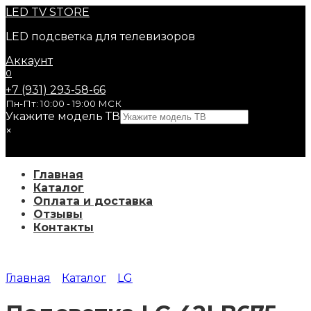
Перейти
LED
TV STORE
к
LED подсветка для телевизоров
содержанию
Аккаунт
0
+7 (931) 293-58-66
Пн-Пт: 10:00 - 19:00 МСК
Укажите модель ТВ
×
Главная
Каталог
Оплата и доставка
Отзывы
Контакты
Главная
Каталог
LG