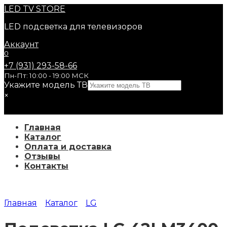
Перейти
LED
TV STORE
к
LED подсветка для телевизоров
содержанию
Аккаунт
0
+7 (931) 293-58-66
Пн-Пт: 10:00 - 19:00 МСК
Укажите модель ТВ
×
Главная
Каталог
Оплата и доставка
Отзывы
Контакты
Главная
Каталог
LG