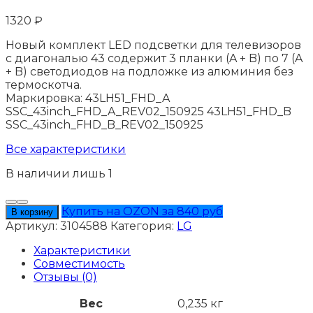
1320
₽
Новый комплект LED подсветки для телевизоров
с диагональю 43 содержит 3 планки (A + B) по 7 (A
+ B) светодиодов на подложке из алюминия без
термоскотча.
Маркировка: 43LH51_FHD_A
SSC_43inch_FHD_A_REV02_150925 43LH51_FHD_B
SSC_43inch_FHD_B_REV02_150925
Все характеристики
В наличии лишь 1
Количество
товара
Купить на OZON за 840 руб
В корзину
Подсветка
Артикул:
3104588
Категория:
LG
LG
43LF510V
Характеристики
Совместимость
Отзывы (0)
Вес
0,235 кг