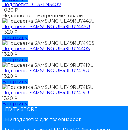
Подсветка LG 32LN540V
1080
₽
Недавно просмотренные товары
Подсветка SAMSUNG UЕ49RU7445U
1320
₽
В корзину
Подсветка SAMSUNG UЕ49RU7440S
1320
₽
В корзину
Подсветка SAMSUNG UЕ49RU7419U
1320
₽
В корзину
Подсветка SAMSUNG UЕ49RU7415U
1320
₽
В корзину
LED TV STORE
LED подсветка для телевизоров
Интернет-магазин «LED TV STORE» позволит