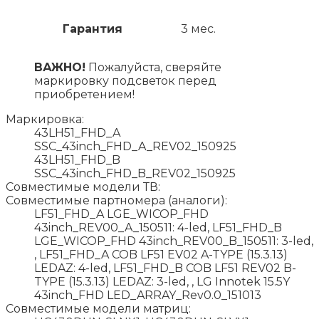
Гарантия
3 мес.
ВАЖНО!
Пожалуйста, сверяйте
маркировку подсветок перед
приобретением!
Маркировка:
43LH51_FHD_A
SSC_43inch_FHD_A_REV02_150925
43LH51_FHD_B
SSC_43inch_FHD_B_REV02_150925
Совместимые модели ТВ:
Совместимые партномера (аналоги):
LF51_FHD_A LGE_WICOP_FHD
43inch_REV00_A_150511: 4-led, LF51_FHD_B
LGE_WICOP_FHD 43inch_REV00_B_150511: 3-led,
, LF51_FHD_A COB LF51 EV02 A-TYPE (15.3.13)
LEDAZ: 4-led, LF51_FHD_B COB LF51 REV02 B-
TYPE (15.3.13) LEDAZ: 3-led, , LG Innotek 15.5Y
43inch_FHD LED_ARRAY_Rev0.0_151013
Совместимые модели матриц: