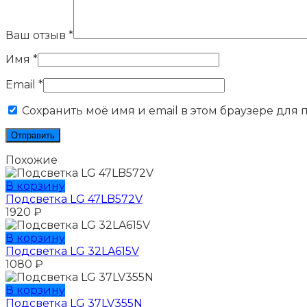
Ваш отзыв
*
Имя
*
Email
*
Сохранить моё имя и email в этом браузере для
Похожие
В корзину
Подсветка LG 47LB572V
1920
₽
В корзину
Подсветка LG 32LA615V
1080
₽
В корзину
Подсветка LG 37LV355N