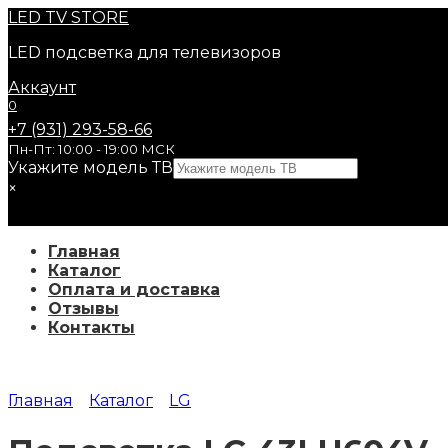
Перейти
LED
TV STORE
к
LED подсветка для телевизоров
содержанию
Аккаунт
0
+7 (931) 293-58-66
Пн-Пт: 10:00 - 19:00 МСК
Укажите модель ТВ
×
Главная
Каталог
Оплата и доставка
Отзывы
Контакты
Главная
Каталог
LG