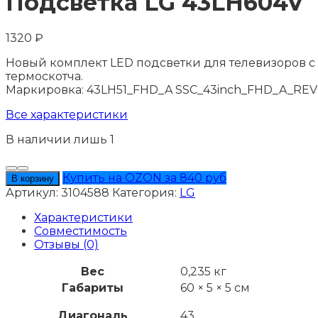
Подсветка LG 43LH604V
1320
₽
Новый комплект LED подсветки для телевизоров с д
термоскотча.
Маркировка: 43LH51_FHD_A SSC_43inch_FHD_A_REV
Все характеристики
В наличии лишь 1
Количество
товара
Купить на OZON за 840 руб
В корзину
Подсветка
Артикул:
3104588
Категория:
LG
LG
43LH604V
Характеристики
Совместимость
Отзывы (0)
Вес
0,235 кг
Габариты
60 × 5 × 5 см
Диагональ
43