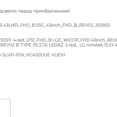
дсветок перед приобретением!
5 43LH51_FHD_B SSC_43inch_FHD_B_REV02_150925
11: 4-led, LF51_FHD_B LGE_WICOP_FHD 43inch_REV00_B
1 REV02 B-TYPE (15.3.13) LEDAZ: 3-led, , LG Innotek 15
SLVX1-511X, HC430DUE-VUEX1