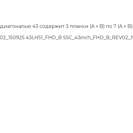
иагональю 43 содержит 3 планки (A + B) по 7 (A + 
02_150925 43LH51_FHD_B SSC_43inch_FHD_B_REV02_1