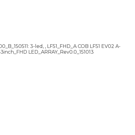
_150511: 3-led, , LF51_FHD_A COB LF51 EV02 A-
.5Y 43inch_FHD LED_ARRAY_Rev0.0_151013