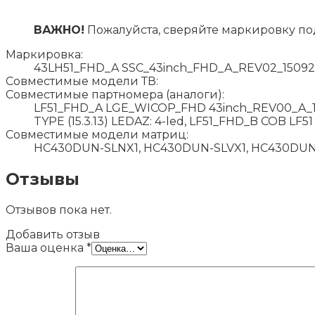
ВАЖНО!
Пожалуйста, сверяйте маркировку по
Маркировка:
43LH51_FHD_A SSC_43inch_FHD_A_REV02_15092
Совместимые модели ТВ:
Совместимые партномера (аналоги):
LF51_FHD_A LGE_WICOP_FHD 43inch_REV00_A_1505
TYPE (15.3.13) LEDAZ: 4-led, LF51_FHD_B COB LF5
Совместимые модели матриц:
HC430DUN-SLNX1, HC430DUN-SLVX1, HC430DUN-
Отзывы
Отзывов пока нет.
Добавить отзыв
Ваша оценка
*