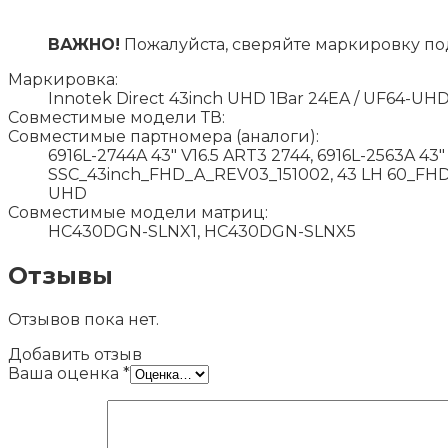
ВАЖНО!
Пожалуйста, сверяйте маркировку по
Маркировка:
Innotek Direct 43inch UHD 1Bar 24EA / UF64-UH
Совместимые модели ТВ:
Совместимые партномера (аналоги):
6916L-2744A 43" V16.5 ART3 2744, 6916L-2563A 43
SSC_43inch_FHD_A_REV03_151002, 43 LH 60_FHD_
UHD
Совместимые модели матриц:
HC430DGN-SLNX1, HC430DGN-SLNX5
Отзывы
Отзывов пока нет.
Добавить отзыв
Ваша оценка
*