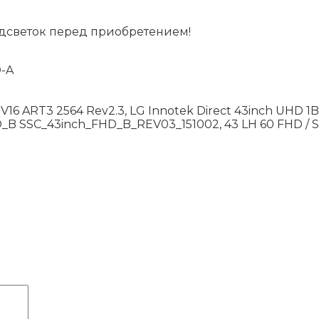
дсветок перед приобретением!
D-A
″ V16 ART3 2564 Rev2.3, LG Innotek Direct 43inch UHD 
B SSC_43inch_FHD_B_REV03_151002, 43 LH 60 FHD / SS