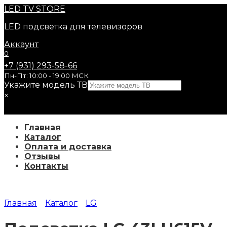
Перейти
LED
TV STORE
к
LED подсветка для телевизоров
содержанию
Аккаунт
0
+7 (931) 293-58-66
Пн-Пт: 10:00 - 19:00 МСК
Укажите модель ТВ
×
Главная
Каталог
Оплата и доставка
Отзывы
Контакты
Главная
Каталог
LG