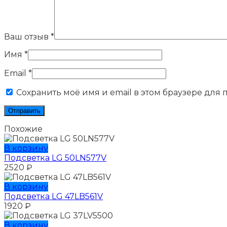
Ваш отзыв
*
Имя
*
Email
*
Сохранить моё имя и email в этом браузере для
Похожие
В корзину
Подсветка LG 50LN577V
2520
₽
В корзину
Подсветка LG 47LB561V
1920
₽
В корзину