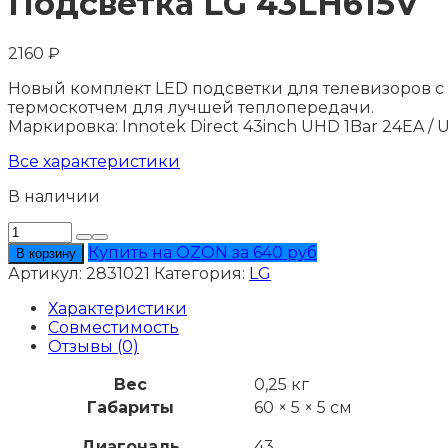
Подсветка LG 43LH615V
2160
₽
Новый комплект LED подсветки для телевизоров с 
термоскотчем для лучшей теплопередачи.
Маркировка: Innotek Direct 43inch UHD 1Bar 24EA /
Все характеристики
В наличии
Количество
товара
Купить на OZON за 640 руб
В корзину
Подсветка
Артикул:
2831021
Категория:
LG
LG
43LH615V
Характеристики
Совместимость
Отзывы (0)
Вес
0,25 кг
Габариты
60 × 5 × 5 см
Диагональ
43