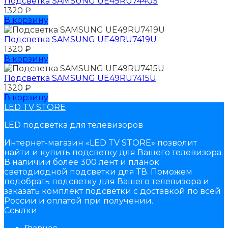
Подсветка SAMSUNG UЕ49RU7440S
1320
₽
В корзину
Подсветка SAMSUNG UЕ49RU7419U
1320
₽
В корзину
Подсветка SAMSUNG UЕ49RU7415U
1320
₽
В корзину
LED TV STORE
LED подсветка для телевизоров
Интернет-магазин «LED TV STORE» позволит
найти и купить подсветку для Вашего телевизора.
В наличии более 300 лент и планок
светодиодной подсветки для ТВ. Поможем
подобрать подсветку для Вашего телевизора и
заказать комплект подсветки с доставкой по всей
России и оплатой при получении.
Ссылки