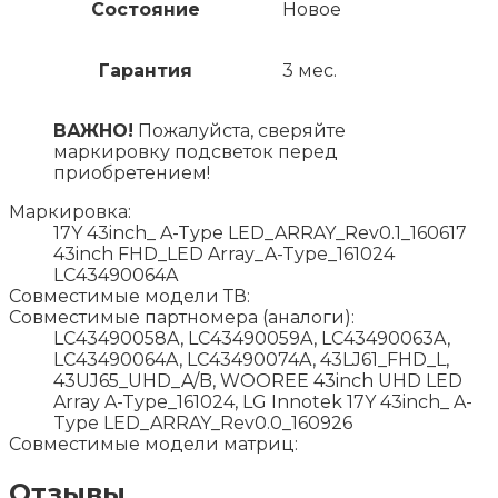
Состояние
Новое
Гарантия
3 мес.
ВАЖНО!
Пожалуйста, сверяйте
маркировку подсветок перед
приобретением!
Маркировка:
17Y 43inch_ A-Type LED_ARRAY_Rev0.1_160617
43inch FHD_LED Array_A-Type_161024
LC43490064A
Совместимые модели ТВ:
Совместимые партномера (аналоги):
LC43490058A, LC43490059A, LC43490063A,
LC43490064A, LC43490074A, 43LJ61_FHD_L,
43UJ65_UHD_A/B, WOOREE 43inch UHD LED
Array A-Type_161024, LG Innotek 17Y 43inch_ A-
Type LED_ARRAY_Rev0.0_160926
Совместимые модели матриц:
Отзывы