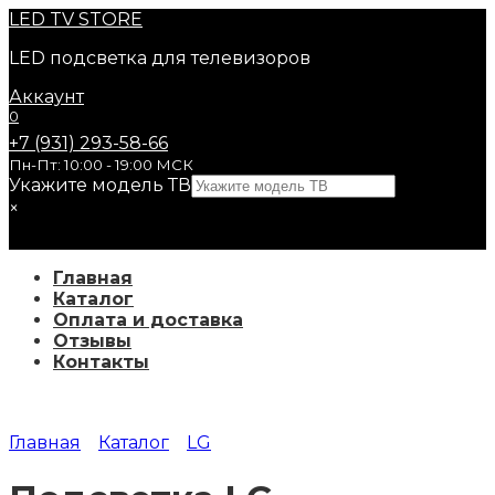
Перейти
LED
TV STORE
к
LED подсветка для телевизоров
содержанию
Аккаунт
0
+7 (931) 293-58-66
Пн-Пт: 10:00 - 19:00 МСК
Укажите модель ТВ
×
Главная
Каталог
Оплата и доставка
Отзывы
Контакты
Главная
Каталог
LG