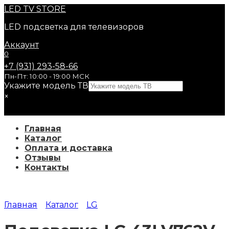
Перейти
LED
TV STORE
к
LED подсветка для телевизоров
содержанию
Аккаунт
0
+7 (931) 293-58-66
Пн-Пт: 10:00 - 19:00 МСК
Укажите модель ТВ
×
Главная
Каталог
Оплата и доставка
Отзывы
Контакты
Главная
Каталог
LG