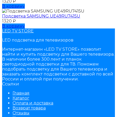
1320
₽
В корзину
Подсветка SAMSUNG UЕ49RU7415U
1320
₽
В корзину
LED TV STORE
LED подсветка для телевизоров
Интернет-магазин «LED TV STORE» позволит
найти и купить подсветку для Вашего телевизора.
В наличии более 300 лент и планок
светодиодной подсветки для ТВ. Поможем
подобрать подсветку для Вашего телевизора и
заказать комплект подсветки с доставкой по всей
России и оплатой при получении.
Ссылки
Главная
Каталог
Оплата и доставка
Возврат товара
Отзывы