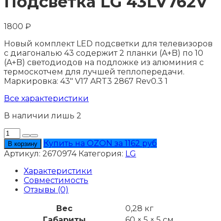
Подсветка LG 43LV762V
1800
₽
Новый комплект LED подсветки для телевизоров
с диагональю 43 содержит 2 планки (A+B) по 10
(A+B) светодиодов на подложке из алюминия с
термоскотчем для лучшей теплопередачи.
Маркировка: 43" V17 ART3 2867 Rev0.3 1
Все характеристики
В наличии лишь 2
Количество
товара
Купить на OZON за 1162 руб
В корзину
Подсветка
Артикул:
2670974
Категория:
LG
LG
43LV762V
Характеристики
Совместимость
Отзывы (0)
Вес
0,28 кг
Габариты
60 × 5 × 5 см