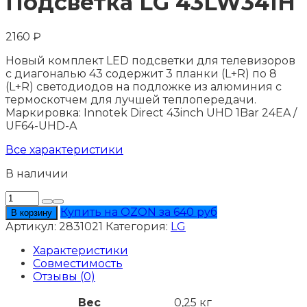
Подсветка LG 43LW341H
2160
₽
Новый комплект LED подсветки для телевизоров
с диагональю 43 содержит 3 планки (L+R) по 8
(L+R) светодиодов на подложке из алюминия с
термоскотчем для лучшей теплопередачи.
Маркировка: Innotek Direct 43inch UHD 1Bar 24EA /
UF64-UHD-A
Все характеристики
В наличии
Количество
товара
Купить на OZON за 640 руб
В корзину
Подсветка
Артикул:
2831021
Категория:
LG
LG
43LW341H
Характеристики
Совместимость
Отзывы (0)
Вес
0,25 кг