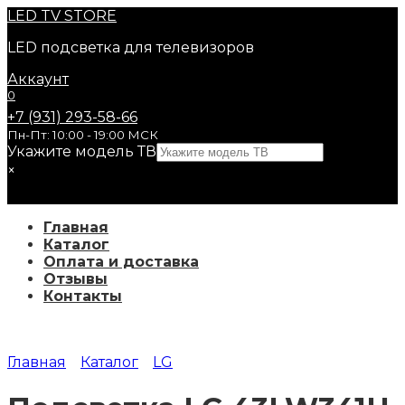
Перейти
LED
TV STORE
к
LED подсветка для телевизоров
содержанию
Аккаунт
0
+7 (931) 293-58-66
Пн-Пт: 10:00 - 19:00 МСК
Укажите модель ТВ
×
Главная
Каталог
Оплата и доставка
Отзывы
Контакты
Главная
Каталог
LG