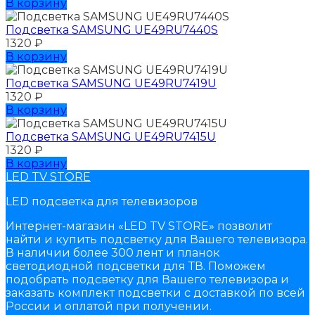
В корзину
Подсветка SAMSUNG UЕ49RU7440S
1320
₽
В корзину
Подсветка SAMSUNG UЕ49RU7419U
1320
₽
В корзину
Подсветка SAMSUNG UЕ49RU7415U
1320
₽
В корзину
LED TV STORE
LED подсветка для телевизоров
Интернет-магазин «LED TV STORE» позволит
найти и купить подсветку для Вашего телевизора.
В наличии более 300 лент и планок
светодиодной подсветки для ТВ. Поможем
подобрать подсветку для Вашего телевизора и
заказать комплект подсветки с доставкой по всей
России и оплатой при получении.