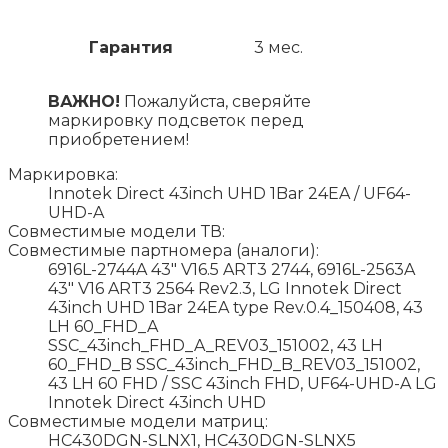
Гарантия
3 мес.
ВАЖНО!
Пожалуйста, сверяйте
маркировку подсветок перед
приобретением!
Маркировка:
Innotek Direct 43inch UHD 1Bar 24EA / UF64-
UHD-A
Совместимые модели ТВ:
Совместимые партномера (аналоги):
6916L-2744A 43" V16.5 ART3 2744, 6916L-2563A
43″ V16 ART3 2564 Rev2.3, LG Innotek Direct
43inch UHD 1Bar 24EA type Rev.0.4_150408, 43
LH 60_FHD_A
SSC_43inch_FHD_A_REV03_151002, 43 LH
60_FHD_B SSC_43inch_FHD_B_REV03_151002,
43 LH 60 FHD / SSC 43inch FHD, UF64-UHD-A LG
Innotek Direct 43inch UHD
Совместимые модели матриц:
HC430DGN-SLNX1, HC430DGN-SLNX5