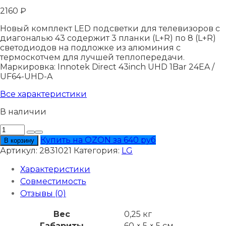
2160
₽
Новый комплект LED подсветки для телевизоров с
диагональю 43 содержит 3 планки (L+R) по 8 (L+R)
светодиодов на подложке из алюминия с
термоскотчем для лучшей теплопередачи.
Маркировка: Innotek Direct 43inch UHD 1Bar 24EA /
UF64-UHD-A
Все характеристики
В наличии
Количество
товара
Купить на OZON за 640 руб
В корзину
Подсветка
Артикул:
2831021
Категория:
LG
LG
43LW342C
Характеристики
Совместимость
Отзывы (0)
Вес
0,25 кг
Габариты
60 × 5 × 5 см