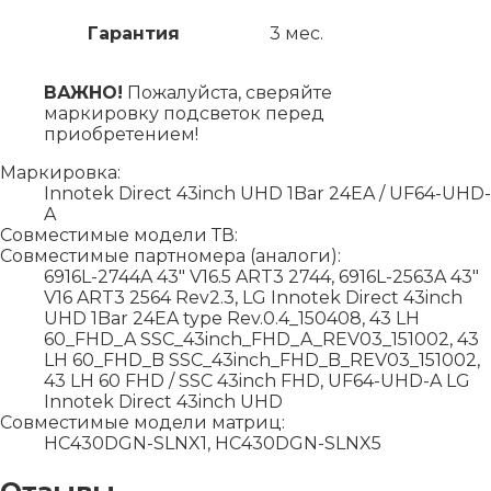
Гарантия
3 мес.
ВАЖНО!
Пожалуйста, сверяйте
маркировку подсветок перед
приобретением!
Маркировка:
Innotek Direct 43inch UHD 1Bar 24EA / UF64-UHD-
A
Совместимые модели ТВ:
Совместимые партномера (аналоги):
6916L-2744A 43" V16.5 ART3 2744, 6916L-2563A 43″
V16 ART3 2564 Rev2.3, LG Innotek Direct 43inch
UHD 1Bar 24EA type Rev.0.4_150408, 43 LH
60_FHD_A SSC_43inch_FHD_A_REV03_151002, 43
LH 60_FHD_B SSC_43inch_FHD_B_REV03_151002,
43 LH 60 FHD / SSC 43inch FHD, UF64-UHD-A LG
Innotek Direct 43inch UHD
Совместимые модели матриц:
HC430DGN-SLNX1, HC430DGN-SLNX5