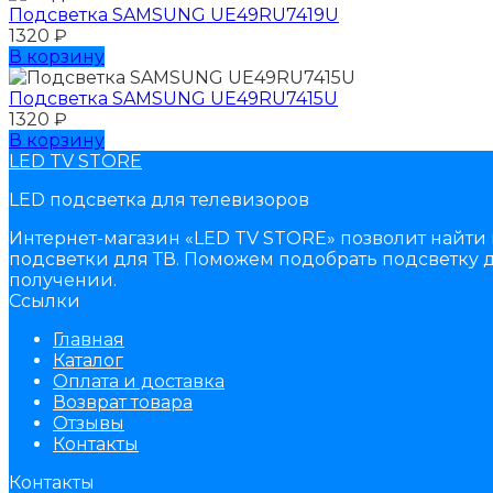
Подсветка SAMSUNG UЕ49RU7419U
1320
₽
В корзину
Подсветка SAMSUNG UЕ49RU7415U
1320
₽
В корзину
LED TV STORE
LED подсветка для телевизоров
Интернет-магазин «LED TV STORE» позволит найти 
подсветки для ТВ. Поможем подобрать подсветку д
получении.
Ссылки
Главная
Каталог
Оплата и доставка
Возврат товара
Отзывы
Контакты
Контакты