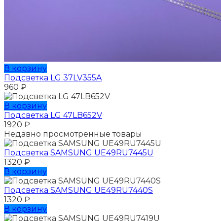
В корзину
Подсветка LG 37LV355A
960
₽
В корзину
Подсветка LG 47LB652V
1920
₽
Недавно просмотренные товары
Подсветка SAMSUNG UЕ49RU7445U
1320
₽
В корзину
Подсветка SAMSUNG UЕ49RU7440S
1320
₽
В корзину