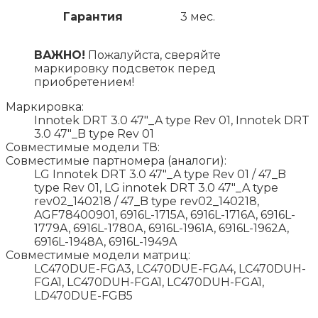
Гарантия
3 мес.
ВАЖНО!
Пожалуйста, сверяйте
маркировку подсветок перед
приобретением!
Маркировка:
Innotek DRT 3.0 47"_A type Rev 01, Innotek DRT
3.0 47"_B type Rev 01
Совместимые модели ТВ:
Совместимые партномера (аналоги):
LG Innotek DRT 3.0 47"_A type Rev 01 / 47_B
type Rev 01, LG innotek DRT 3.0 47"_A type
rev02_140218 / 47_B type rev02_140218,
AGF78400901, 6916L-1715A, 6916L-1716A, 6916L-
1779A, 6916L-1780A, 6916L-1961A, 6916L-1962A,
6916L-1948A, 6916L-1949A
Совместимые модели матриц:
LC470DUE-FGA3, LC470DUE-FGA4, LC470DUH-
FGA1, LC470DUH-FGA1, LC470DUH-FGA1,
LD470DUE-FGB5