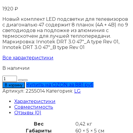
1920
₽
Новый комплект LED подсветки для телевизоров
с диагональю 47 содержит 8 планок (4A + 4B) по 9
светодиодов на подложке из алюминия с
термоскотчем для лучшей теплопередачи.
Маркировка: Innotek DRT 3.0 47"_A type Rev 01,
Innotek DRT 3.0 47"_B type Rev 01
Все характеристики
В наличии
Количество
товара
Купить на OZON за 881 руб
В корзину
Подсветка
Артикул:
2255014
Категория:
LG
LG
47LB550U
Характеристики
Совместимость
Отзывы (0)
Вес
0,42 кг
Габариты
60 × 5 × 5 см