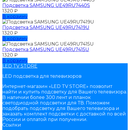
Подсветка SAMSUNG UЕ49RU7440S
1320
₽
В корзину
Подсветка SAMSUNG UЕ49RU7419U
1320
₽
В корзину
Подсветка SAMSUNG UЕ49RU7415U
1320
₽
В корзину
LED TV STORE
LED подсветка для телевизоров
Интернет-магазин «LED TV STORE» позволит
найти и купить подсветку для Вашего телевизора.
В наличии более 300 лент и планок
светодиодной подсветки для ТВ. Поможем
подобрать подсветку для Вашего телевизора и
заказать комплект подсветки с доставкой по всей
России и оплатой при получении.
Ссылки