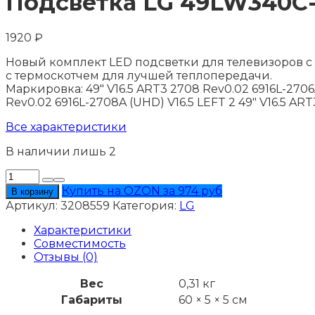
Подсветка LG 49LW340C
1920
₽
Новый комплект LED подсветки для телевизоров с ди
с термоскотчем для лучшей теплопередачи.
Маркировка: 49" V16.5 ART3 2708 Rev0.02 6916L-2706A
Rev0.02 6916L-2708A (UHD) V16.5 LEFT 2 49" V16.5 AR
Все характеристики
В наличии лишь 2
Количество
товара
Купить на OZON за 974 руб
В корзину
Подсветка
Артикул:
3208559
Категория:
LG
LG
49LW340C-
Характеристики
CA
Совместимость
Отзывы (0)
Вес
0,31 кг
Габариты
60 × 5 × 5 см