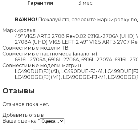
Гарантия
3 мес.
ВАЖНО!
Пожалуйста, сверяйте маркировку по
Маркировка:
49" V16.5 ART3 2708 Rev0.02 6916L-2706A (UHD) V
2708A (UHD) V16.5 LEFT 2 49" V16.5 ART3 2707 R
Совместимые модели ТВ:
Совместимые партномера (аналоги):
6916L-2705A, 6916L-2706A, 6916L-2707A, 6916L-27
Совместимые модели матриц:
LC490DUE(FJ)(A1), LC490DUE-FJ-A1, LC499DUE(FJ
LC490DGE(FJ)(M1), LC490DGE-FJ-M1, LC490DGE(
Отзывы
Отзывов пока нет.
Добавить отзыв
Ваша оценка
*