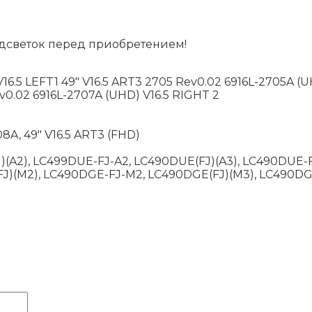
дсветок перед приобретением!
16.5 LEFT1 49" V16.5 ART3 2705 Rev0.02 6916L-2705A (UH
ev0.02 6916L-2707A (UHD) V16.5 RIGHT 2
08A, 49″ V16.5 ART3 (FHD)
)(A2), LC499DUE-FJ-A2, LC490DUE(FJ)(A3), LC490DUE-F
FJ)(M2), LC490DGE-FJ-M2, LC490DGE(FJ)(M3), LC490D