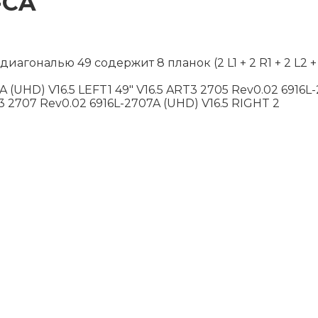
-CA
агональю 49 содержит 8 планок (2 L1 + 2 R1 + 2 L2
 (UHD) V16.5 LEFT1 49" V16.5 ART3 2705 Rev0.02 6916L-
T3 2707 Rev0.02 6916L-2707A (UHD) V16.5 RIGHT 2