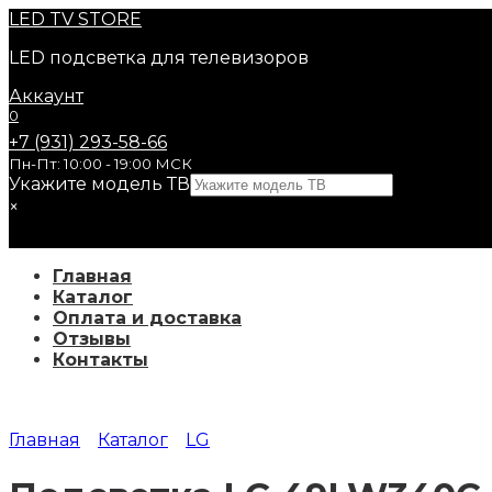
Перейти
LED
TV STORE
к
LED подсветка для телевизоров
содержанию
Аккаунт
0
+7 (931) 293-58-66
Пн-Пт: 10:00 - 19:00 МСК
Укажите модель ТВ
×
Главная
Каталог
Оплата и доставка
Отзывы
Контакты
Главная
Каталог
LG