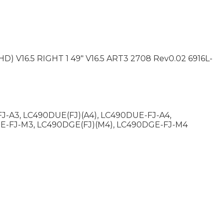
D) V16.5 RIGHT 1 49" V16.5 ART3 2708 Rev0.02 6916L-
J-A3, LC490DUE(FJ)(A4), LC490DUE-FJ-A4,
GE-FJ-M3, LC490DGE(FJ)(M4), LC490DGE-FJ-M4