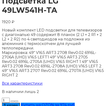
Подсветка LG
49LW541H-TA
1920
₽
Новый комплект LED подсветки для телевизоров
с диагональю 49 содержит 8 планок (2 L1 + 2 R1 + 2
L2 + 2 R2) по 4 светодиодов на подложке из
алюминия с термоскотчем для лучшей
теплопередачи.
Маркировка: 49" V16.5 ART3 2708 Rev0.02 6916L-
2706A (UHD) V16.5 LEFT1 49" V16.5 ART3 2705
Rev0.02 6916L-2705A (UHD) V16.5 RIGHT 1 49" V16.5
ART3 2708 Rev0.02 6916L-2708A (UHD) V16.5 LEFT 2
49" V16.5 ART3 2707 Rev0.02 6916L-2707A (UHD) V16.5
RIGHT 2
Все характеристики
В наличии лишь 2
Количество
товара
Купить на OZON за 974 руб
В корзину