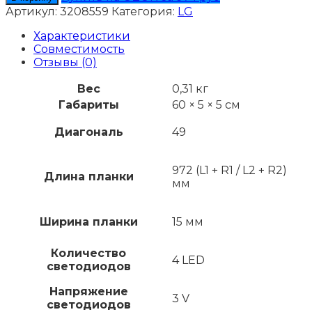
Подсветка
Артикул:
3208559
Категория:
LG
LG
49LW541H-
Характеристики
TA
Совместимость
Отзывы (0)
Вес
0,31 кг
Габариты
60 × 5 × 5 см
Диагональ
49
972 (L1 + R1 / L2 + R2)
Длина планки
мм
Ширина планки
15 мм
Количество
4 LED
светодиодов
Напряжение
3 V
светодиодов