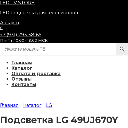
Перейти
LED
TV STORE
к
LED подсветка для телевизоров
содержанию
Аккаунт
0
+7 (931) 293-58-66
Пн-Пт: 10:00 - 19:00 МСК
Главная
Каталог
Оплата и доставка
Отзывы
Контакты
Главная
Каталог
LG
Подсветка LG 49UJ670Y