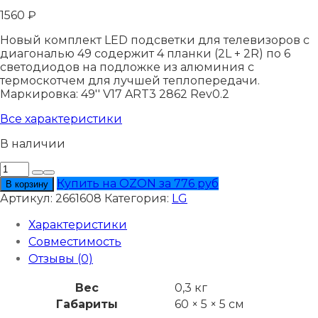
1560
₽
Новый комплект LED подсветки для телевизоров с
диагональю 49 содержит 4 планки (2L + 2R) по 6
светодиодов на подложке из алюминия с
термоскотчем для лучшей теплопередачи.
Маркировка: 49'' V17 ART3 2862 Rev0.2
Все характеристики
В наличии
Количество
товара
Купить на OZON за 776 руб
В корзину
Подсветка
Артикул:
2661608
Категория:
LG
LG
49UJ670Y
Характеристики
Совместимость
Отзывы (0)
Вес
0,3 кг
Габариты
60 × 5 × 5 см