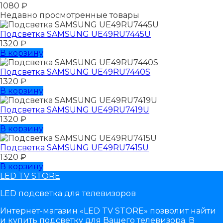
1080
₽
Недавно просмотренные товары
Подсветка SAMSUNG UЕ49RU7445U
1320
₽
В корзину
Подсветка SAMSUNG UЕ49RU7440S
1320
₽
В корзину
Подсветка SAMSUNG UЕ49RU7419U
1320
₽
В корзину
Подсветка SAMSUNG UЕ49RU7415U
1320
₽
В корзину
LED TV STORE
LED подсветка для телевизоров
Интернет-магазин «LED TV STORE» позволит найти
и купить подсветку для Вашего телевизора. В