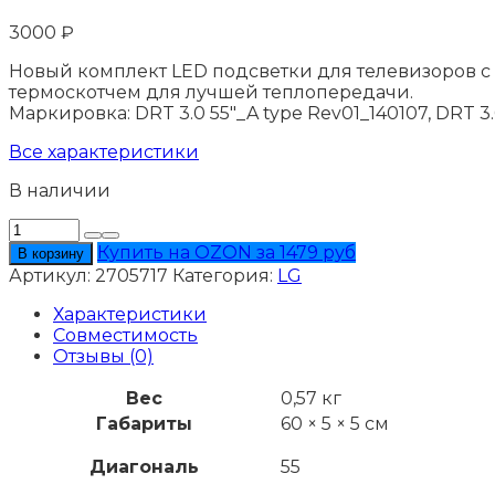
3000
₽
Новый комплект LED подсветки для телевизоров с д
термоскотчем для лучшей теплопередачи.
Маркировка: DRT 3.0 55"_A type Rev01_140107, DRT 3.
Все характеристики
В наличии
Количество
товара
Купить на OZON за 1479 руб
В корзину
Подсветка
Артикул:
2705717
Категория:
LG
LG
55LF5809
Характеристики
Совместимость
Отзывы (0)
Вес
0,57 кг
Габариты
60 × 5 × 5 см
Диагональ
55