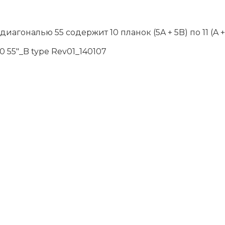
иагональю 55 содержит 10 планок (5A + 5B) по 11 (A
0 55"_B type Rev01_140107