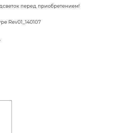
дсветок перед приобретением!
type Rev01_140107
A