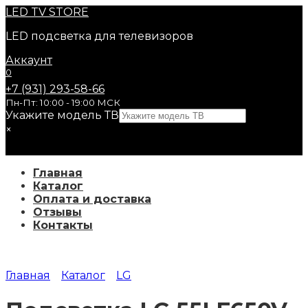
Перейти
LED
TV STORE
к
LED подсветка для телевизоров
содержанию
Аккаунт
0
+7 (931) 293-58-66
Пн-Пт: 10:00 - 19:00 МСК
Укажите модель ТВ
×
Главная
Каталог
Оплата и доставка
Отзывы
Контакты
Главная
Каталог
LG