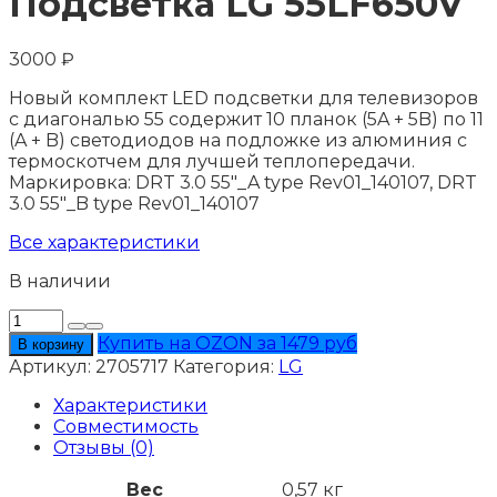
Подсветка LG 55LF650V
3000
₽
Новый комплект LED подсветки для телевизоров
с диагональю 55 содержит 10 планок (5A + 5B) по 11
(A + B) светодиодов на подложке из алюминия с
термоскотчем для лучшей теплопередачи.
Маркировка: DRT 3.0 55"_A type Rev01_140107, DRT
3.0 55"_B type Rev01_140107
Все характеристики
В наличии
Количество
товара
Купить на OZON за 1479 руб
В корзину
Подсветка
Артикул:
2705717
Категория:
LG
LG
55LF650V
Характеристики
Совместимость
Отзывы (0)
Вес
0,57 кг