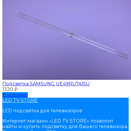
Подсветка SAMSUNG UЕ49RU7415U
1320
₽
В корзину
LED TV STORE
LED подсветка для телевизоров
Интернет-магазин «LED TV STORE» позволит
найти и купить подсветку для Вашего телевизора.