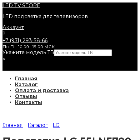
Перейти
LED
TV STORE
к
LED подсветка для телевизоров
содержанию
Аккаунт
0
+7 (931) 293-58-66
Пн-Пт: 10:00 - 19:00 МСК
Укажите модель ТВ
×
Главная
Каталог
Оплата и доставка
Отзывы
Контакты
Главная
Каталог
LG