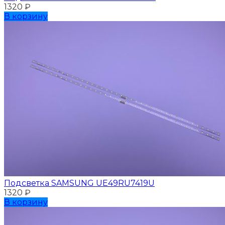
1320
₽
В корзину
Подсветка SAMSUNG UЕ49RU7419U
1320
₽
В корзину