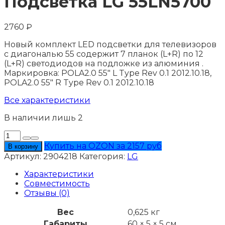
Подсветка LG 55LN5700
2760
₽
Новый комплект LED подсветки для телевизоров
с диагональю 55 содержит 7 планок (L+R) по 12
(L+R) светодиодов на подложке из алюминия .
Маркировка: POLA2.0 55" L Type Rev 0.1 2012.10.18,
POLA2.0 55" R Type Rev 0.1 2012.10.18
Все характеристики
В наличии лишь 2
Количество
товара
Купить на OZON за 2157 руб
В корзину
Подсветка
Артикул:
2904218
Категория:
LG
LG
55LN5700
Характеристики
Совместимость
Отзывы (0)
Вес
0,625 кг
Габариты
60 × 5 × 5 см