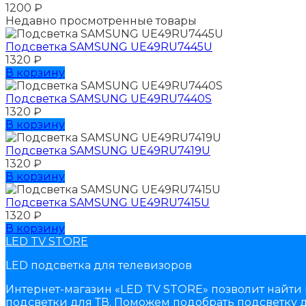
1200
₽
Недавно просмотренные товары
Подсветка SAMSUNG UЕ49RU7445U
1320
₽
В корзину
Подсветка SAMSUNG UЕ49RU7440S
1320
₽
В корзину
Подсветка SAMSUNG UЕ49RU7419U
1320
₽
В корзину
Подсветка SAMSUNG UЕ49RU7415U
1320
₽
В корзину
LED TV STORE
LED подсветка для телевизоров
Интернет-магазин «LED TV STORE» позволит найти 
подсветки для ТВ. Поможем подобрать подсветку д