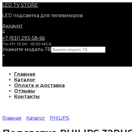
Перейти
LED
TV STORE
к
LED подсветка для телевизоров
содержанию
Аккаунт
0
+7 (931) 293-58-66
Пн-Пт: 10:00 - 19:00 МСК
Укажите модель ТВ
×
Главная
Каталог
Оплата и доставка
Отзывы
Контакты
Главная
Каталог
PHILIPS