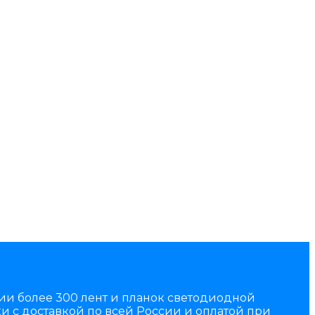
чии более 300 лент и планок светодиодной
и с доставкой по всей России и оплатой при