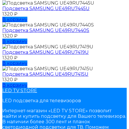
Подсветка SAMSUNG UЕ49RU7445U
1320
₽
В корзину
Подсветка SAMSUNG UЕ49RU7440S
1320
₽
В корзину
Подсветка SAMSUNG UЕ49RU7419U
1320
₽
В корзину
Подсветка SAMSUNG UЕ49RU7415U
1320
₽
В корзину
LED TV STORE
LED подсветка для телевизоров
Интернет-магазин «LED TV STORE» позволит
найти и купить подсветку для Вашего телевизора.
В наличии более 300 лент и планок
светодиодной подсветки для ТВ. Поможем