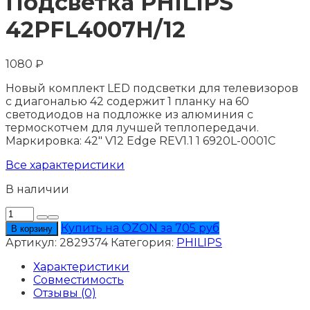
Подсветка PHILIPS
42PFL4007H/12
1080
₽
Новый комплект LED подсветки для телевизоров
с диагональю 42 содержит 1 планку на 60
светодиодов на подложке из алюминия с
термоскотчем для лучшей теплопередачи.
Маркировка: 42" V12 Edge REV1.1 1 6920L-0001C
Все характеристики
В наличии
Количество
товара
Купить на OZON за 705 руб
В корзину
Подсветка
Артикул:
2829374
Категория:
PHILIPS
PHILIPS
42PFL4007H/12
Характеристики
Совместимость
Отзывы (0)