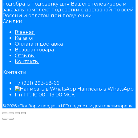
подобрать подсветку для Вашего телевизора и
заказать комплект подсветки с доставкой по всей
России и оплатой при получении.
Ссылки
Главная
Каталог
Оплата и доставка
Возврат товара
Отзывы
Контакты
Контакты
+7 (931) 293-58-66
Написать в WhatsApp
Пн-Пт: 10:00 - 19:00 МСК
© 2026 «Подбор и продажа LED подсветки для телевизоров»