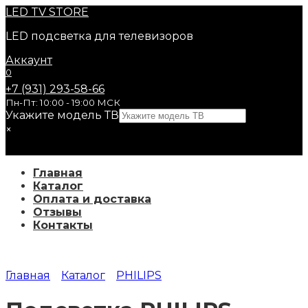
Перейти
LED
TV STORE
к
LED подсветка для телевизоров
содержанию
Аккаунт
0
+7 (931) 293-58-66
Пн-Пт: 10:00 - 19:00 МСК
Укажите модель ТВ
×
Главная
Каталог
Оплата и доставка
Отзывы
Контакты
Главная
Каталог
PHILIPS