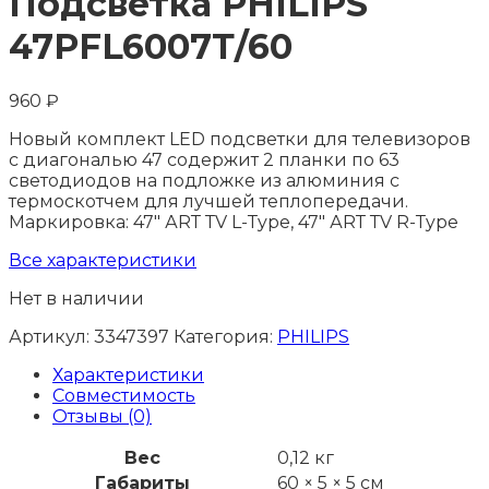
Подсветка PHILIPS
47РFL6007Т/60
960
₽
Новый комплект LED подсветки для телевизоров
с диагональю 47 содержит 2 планки по 63
светодиодов на подложке из алюминия с
термоскотчем для лучшей теплопередачи.
Маркировка: 47" АRТ ТV L-Тyре, 47" АRТ ТV R-Тyре
Все характеристики
Нет в наличии
Артикул:
3347397
Категория:
PHILIPS
Характеристики
Совместимость
Отзывы (0)
Вес
0,12 кг
Габариты
60 × 5 × 5 см