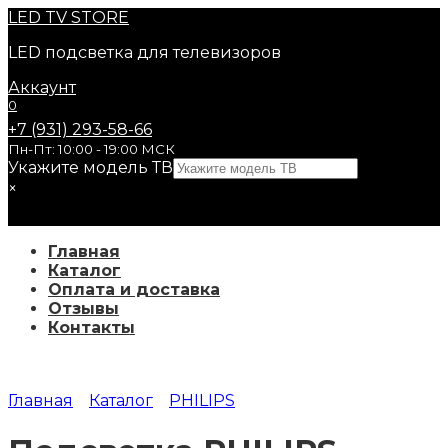
Перейти
LED
TV STORE
к
LED подсветка для телевизоров
содержанию
Аккаунт
0
+7 (931) 293-58-66
Пн-Пт: 10:00 - 19:00 МСК
Укажите модель ТВ
×
Главная
Каталог
Оплата и доставка
Отзывы
Контакты
Главная
Каталог
PHILIPS