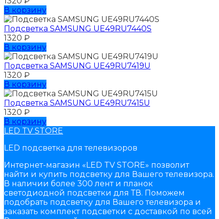
1320
₽
В корзину
Подсветка SAMSUNG UЕ49RU7440S
1320
₽
В корзину
Подсветка SAMSUNG UЕ49RU7419U
1320
₽
В корзину
Подсветка SAMSUNG UЕ49RU7415U
1320
₽
В корзину
LED TV STORE
LED подсветка для телевизоров
Интернет-магазин «LED TV STORE» позволит
найти и купить подсветку для Вашего телевизора.
В наличии более 300 лент и планок
светодиодной подсветки для ТВ. Поможем
подобрать подсветку для Вашего телевизора и
заказать комплект подсветки с доставкой по всей